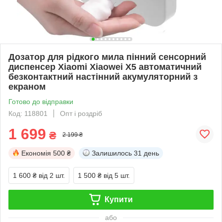
Дозатор для рідкого мила пінний сенсорний
диспенсер Xiaomi Xiaowei X5 автоматичний
безконтактний настінний акумуляторний з
екраном
Готово до відправки
Код: 118801
Опт і роздріб
1 699
₴
2 199 ₴
Економія
500 ₴
Залишилось
31 день
1 600 ₴
від 2 шт.
1 500 ₴
від 5 шт.
Купити
або