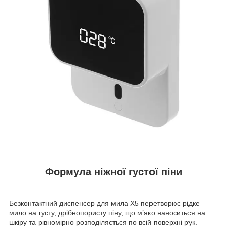
Формула ніжної густої піни
Безконтактний диспенсер для мила X5 перетворює рідке
мило на густу, дрібнопористу піну, що м’яко наноситься на
шкіру та рівномірно розподіляється по всій поверхні рук.