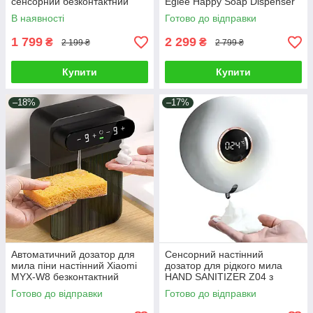
сенсорний безконтактний
Eglee Happy Soap Dispenser
диспенсер акумуляторний
OE-03 безконтактний
В наявності
Готово до відправки
настінний пінний Xiaomi
акумуляторний настінний
Білий
диспенсер
1 799
2 299
₴
₴
2 199 ₴
2 799 ₴
Купити
Купити
–18%
–17%
Автоматичний дозатор для
Сенсорний настінний
мила піни настінний Xiaomi
дозатор для рідкого мила
MYX-W8 безконтактний
HAND SANITIZER Z04 з
сенсорний диспенсер
датчиком температури, Білий
Готово до відправки
Готово до відправки
дозатор пінного мила і
миючого засобу