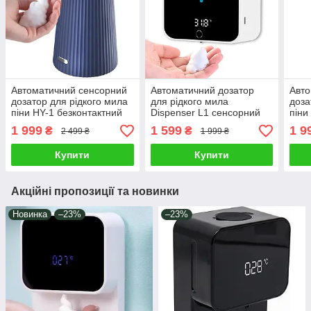
Автоматичний сенсорний
Автоматичний дозатор
Авто
дозатор для рідкого мила
для рідкого мила
доза
піни HY-1 безконтактний
Dispenser L1 сенсорний
піни
диспенсер на акумуляторі
безконтактний диспенсер
дисп
1 999
1 599
1 9
₴
₴
2 499 ₴
1 999 ₴
пінний настільний Xiaomi
акумуляторний настінний
пінн
Синій
пінний Xiaomi
Біли
Купити
Купити
Акційні пропозиції та новинки
Новинка
–23%
–23%