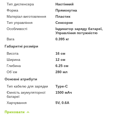
Тип диспенсера
Настінний
Форма
Прямокутна
Матеріал виготовлення
Пластик
Тип управління
Сенсорне
Особливості
Індикатор заряду батареї,
Управління потужністю
Вага
0.395 кг
Габаритні розміри
Висота
16 см
Ширина
12 см
Глибина
6.25 см
Об`єм
280 мл
Основні атрибути
Тип кабелю для зарядки
Type-C
Ємність акумуляторної
1500 мАч
батареї
Харчування
5V, 0.6A
Приховати