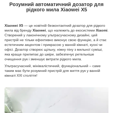
Розумний автоматичний дозатор для
рідкого мила Xiaowei X5
Xiaowei X5
— це новітній безконтактний дозатор для рідкого
мила від бренду
Xiaowei
, що належить до екосистеми
Xiaomi
.
Створений у лаконічному ультрасучасному дизайні, цей
пристрій не тільки ефективно виконує свою функцію, а й стає
естетичним акцентом і прикрасою у ванній кімнаті, кухні чи
офісі. Дозатор створює щільну, ніжну піну з мильної суміші,
яка краще прилипає до шкіри, забезпечує ретельніше
очищення рук і зменшує витрати рідкого мила.
Ультрасучасний, мінімалістичний, функціональний – саме
таким має бути розумний пристрій для миття рук у ванній
кімнаті XXI століття!