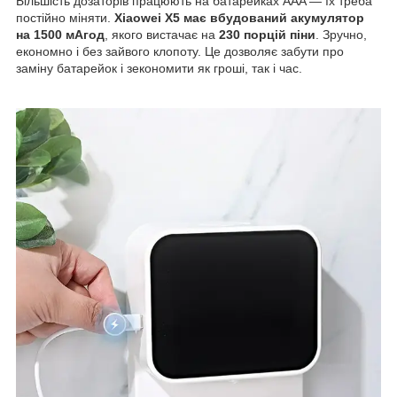
Більшість дозаторів працюють на батарейках AAA — їх треба
постійно міняти.
Xiaowei X5 має вбудований акумулятор
на 1500 мАгод
, якого вистачає на
230 порцій піни
. Зручно,
економно і без зайвого клопоту. Це дозволяє забути про
заміну батарейок і зекономити як гроші, так і час.