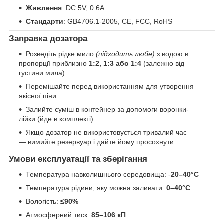
Живлення
: DC 5V, 0.6A
Стандарти
: GB4706.1-2005, CE, FCC, RoHS
Заправка дозатора
Розведіть рідке мило
(підходить любе)
з водою в
пропорції приблизно
1:2, 1:3 або 1:4
(залежно від
густини мила).
Перемішайте перед використанням для утворення
якісної піни.
Залийте суміш в контейнер за допомоги воронки-
лійки (йде в комплекті).
Якщо дозатор не використовується тривалий час
— вимийте резервуар і дайте йому просохнути.
Умови експлуатації та зберігання
Температура навколишнього середовища: -
20–40°C
Температура рідини, яку можна заливати:
0
–40°C
Вологість:
≤90%
Атмосферний тиск:
85–106 кП