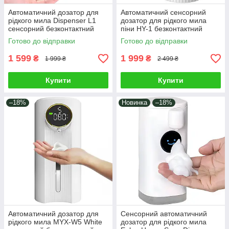
Автоматичний дозатор для
Автоматичний сенсорний
рідкого мила Dispenser L1
дозатор для рідкого мила
сенсорний безконтактний
піни HY-1 безконтактний
диспенсер акумуляторний
диспенсер на акумуляторі
Готово до відправки
Готово до відправки
настінний пінний Xiaomi
пінний настільний Xiaomi
Білий
1 599
1 999
₴
₴
1 999 ₴
2 499 ₴
Купити
Купити
–18%
Новинка
–18%
Автоматичний дозатор для
Сенсорний автоматичний
рідкого мила MYX-W5 White
дозатор для рідкого мила