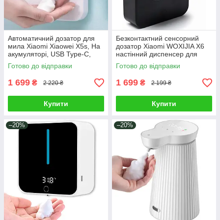
Автоматичний дозатор для
Безконтактний сенсорний
мила Xiaomi Xiaowei X5s, На
дозатор Xiaomi WOXIJIA X6
акумуляторі, USB Type-C,
настінний диспенсер для
LED-дисплей, Температура
мила шампуню антисептика
Готово до відправки
Готово до відправки
миючого засобу Чорний
1 699
1 699
₴
₴
2 220 ₴
2 199 ₴
Купити
Купити
–20%
–20%