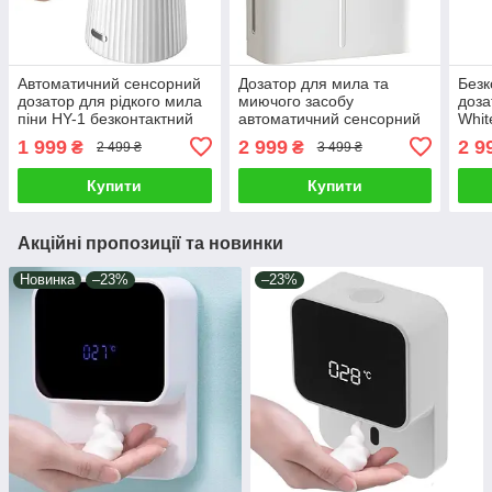
Автоматичний сенсорний
Дозатор для мила та
Безк
дозатор для рідкого мила
миючого засобу
доза
піни HY-1 безконтактний
автоматичний сенсорний
Whit
диспенсер на акумуляторі
Gel/Foam Machine X132
дисп
1 999
2 999
2 9
₴
₴
2 499 ₴
3 499 ₴
пінний настільний Xiaomi
настінний безконтактний
Білий
подвійний для гелю і піни
Купити
Купити
Акційні пропозиції та новинки
Новинка
–23%
–23%