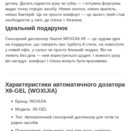
дотику. Досить піднести руку чи губку — і потужна форсунка
видає точну порцію засобу. Ніяких кнопок, ніяких крапель,
ніяких бактерій. Це не просто комфорт — це захист, який став
необхідністю у світі, де гігієна = безпека.
Ідеальний подарунок
Сенсорний диспенсер Xiaomi WOXIJIA X6 — це чудова ідея
на подарунок, що говорить про турботу й стиль: на новосілля,
у новий офіс, у салон чи просто близькій людині. Він не
лежить без діла — ним користуються щодня. І кожного разу
він нагадує: комфорт і гігієна можуть бути красивими.
Характеристики автоматичного дозатора
X6-GEL (WOXIJIA)
Бренд: WOXIJIA
Модель: X6-GEL
Тип: Автоматичний сенсорний диспенсер для гелів та
рідких засобів
Призначення: рідке мило, гелі для душу, шампунь,