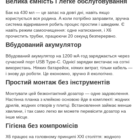
Велика ємність і легке обслуговування
Бак на 430 мл — це запас на довгі дні, навіть якщо
користується вся родина. А коли потрібно заправити, зручна
система відкривання робить процес простим і швидким. Є
навіть режим самоочищення: одне натискання, і X6
прочистить трубки, працюючи 20 секунд безперервно.
Вбудований акумулятор
Вбудований акумулятор на 1200 мА·год заряджається через
сучасний порт USB Type-C. Однієї зарядки вистачає на сотні
використань. Ніяких батарейок, ніяких витрат, тільки кабель —
і знову до роботи. Це економно, зручно й екологічно.
Простий монтаж без інструментів
Монтувати цей безконтактний дозатор — одне задоволення.
Настінна планка з клейкою основою йде в комплекті: жодних
дрилів, жодних отворів у плитці. Встановлення займає менше
хвилини, і так само легко ви можете перевісити дозатор на
інше місце.
Гігієна без компромісів
X6 працює на головному принципі XXI століття: жодного