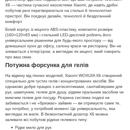
X6 — частина сучасної екосистеми Xiaomi, де навіть дрібні
побутові речі перетворюються на стильні й технологічні
пристрої. Він поєднує дизайн, технології й бездоганний
комфорт.
Білий корпус із міцного ABS-пластику, компактні розміри
(160×120×83 мм) і стильний LED-дисплей роблять його
універсальним рішенням для будь-якого простору — від
домашньої кухні до офісу, салону краси чи ресторану. Він не
зливається з інтер’єром, а виглядає як акцент, який говорить
про ваш смак.
Потужна форсунка для гелів
На відміну від пінних моделей, Xiaomi WOXIJIA X6 створений
спеціально для густих гелів і концентрованих засобів. Він
однаково добре працює з антисептиками, санітайзерами для
рук, шампунем, гелем для душу, рідким пральним засобом чи
миючим гелем для посуду. Розумна система подачі не
забивається і не «бризкає» зайвим — ви отримуєте саме те,
що потрібно, у потрібний момент. Це універсальність, яка
виглядає як магія. В безконтактний дозатор X6 можна
заливати всі побутові рідини гелевого типу:
Рідке мило для рук