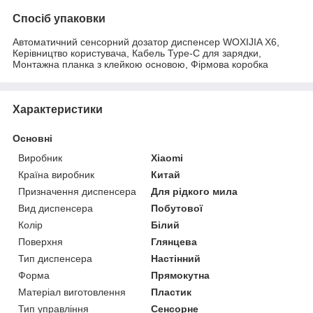
Спосіб упаковки
Автоматичний сенсорний дозатор диспенсер WOXIJIA X6,
Керівництво користувача, Кабель Type-C для зарядки,
Монтажна планка з клейкою основою, Фірмова коробка
Характеристики
Основні
Виробник
Xiaomi
Країна виробник
Китай
Призначення диспенсера
Для рідкого мила
Вид диспенсера
Побутової
Колір
Білий
Поверхня
Глянцева
Тип диспенсера
Настінний
Форма
Прямокутна
Матеріал виготовлення
Пластик
Тип управління
Сенсорне