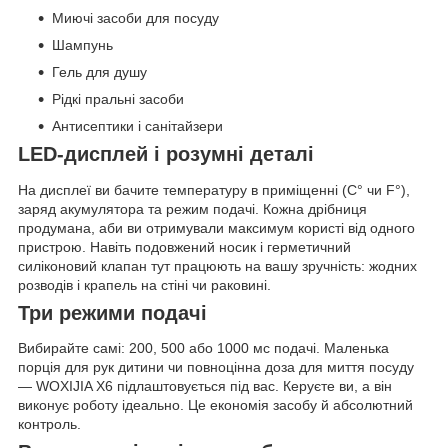
Миючі засоби для посуду
Шампунь
Гель для душу
Рідкі пральні засоби
Антисептики і санітайзери
LED-дисплей і розумні деталі
На дисплеї ви бачите температуру в приміщенні (C° чи F°),
заряд акумулятора та режим подачі. Кожна дрібниця
продумана, аби ви отримували максимум користі від одного
пристрою. Навіть подовжений носик і герметичний
силіконовий клапан тут працюють на вашу зручність: жодних
розводів і крапель на стіні чи раковині.
Три режими подачі
Вибирайте самі: 200, 500 або 1000 мс подачі. Маленька
порція для рук дитини чи повноцінна доза для миття посуду
— WOXIJIA X6 підлаштовується під вас. Керуєте ви, а він
виконує роботу ідеально. Це економія засобу й абсолютний
контроль.