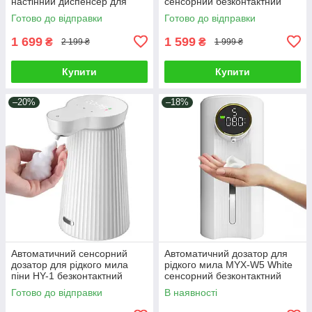
настінний диспенсер для
сенсорний безконтактний
мила шампуню антисептика
диспенсер акумуляторний
Готово до відправки
Готово до відправки
миючого засобу Чорний
настінний пінний Xiaomi
1 699
1 599
₴
₴
2 199 ₴
1 999 ₴
Купити
Купити
–20%
–18%
Автоматичний сенсорний
Автоматичний дозатор для
дозатор для рідкого мила
рідкого мила MYX-W5 White
піни HY-1 безконтактний
сенсорний безконтактний
диспенсер на акумуляторі
диспенсер акумуляторний
Готово до відправки
В наявності
пінний настільний Xiaomi
настінний пінний Xiaomi
Білий
Білий