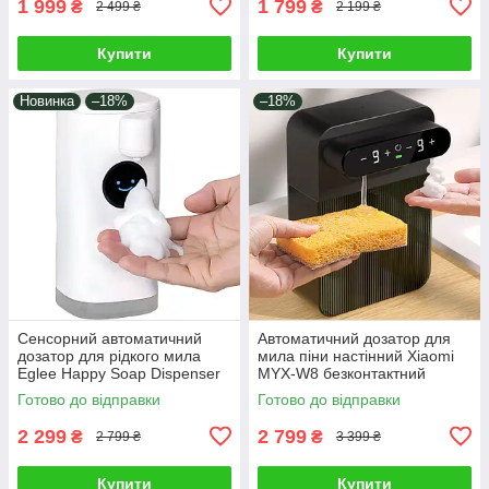
1 999
1 799
₴
₴
2 499 ₴
2 199 ₴
Купити
Купити
Новинка
–18%
–18%
Сенсорний автоматичний
Автоматичний дозатор для
дозатор для рідкого мила
мила піни настінний Xiaomi
Eglee Happy Soap Dispenser
MYX-W8 безконтактний
OE-03 безконтактний
сенсорний диспенсер
Готово до відправки
Готово до відправки
акумуляторний настінний
дозатор пінного мила і
диспенсер
миючого засобу
2 299
2 799
₴
₴
2 799 ₴
3 399 ₴
Купити
Купити