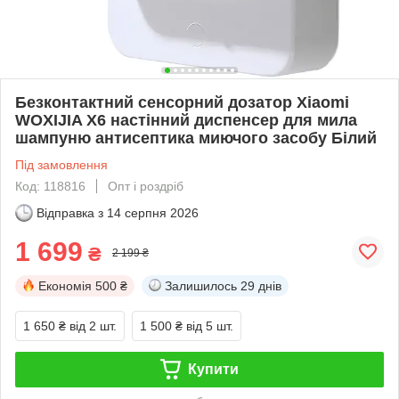
Безконтактний сенсорний дозатор Xiaomi
WOXIJIA X6 настінний диспенсер для мила
шампуню антисептика миючого засобу Білий
Під замовлення
Код: 118816
Опт і роздріб
Відправка з
14 серпня 2026
1 699
₴
2 199 ₴
Економія
500 ₴
Залишилось
29 днів
1 650 ₴
від 2 шт.
1 500 ₴
від 5 шт.
Купити