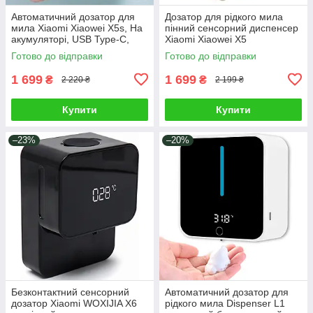
Автоматичний дозатор для
Дозатор для рідкого мила
мила Xiaomi Xiaowei X5s, На
пінний сенсорний диспенсер
акумуляторі, USB Type-C,
Xiaomi Xiaowei X5
LED-дисплей, Температура
автоматичний безконтактний
Готово до відправки
Готово до відправки
настінний акумуляторний з
екраном
1 699
1 699
₴
₴
2 220 ₴
2 199 ₴
Купити
Купити
–23%
–20%
Безконтактний сенсорний
Автоматичний дозатор для
дозатор Xiaomi WOXIJIA X6
рідкого мила Dispenser L1