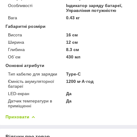
Особливості
Індикатор заряду батареї,
Управління потужністю
Вага
0.43 кг
Габаритні розміри
Висота
16 см
Ширина
12 см
Глибина
8.3 см
Об`єм
430 мл
Основні атрибути
Тип кабелю для зарядки
Type-C
Ємність акумуляторної
1200 м·А·год
батареї
LED-екран
Да
Датчик температури в
Да
приміщенні
Приховати
Відгуки про товар