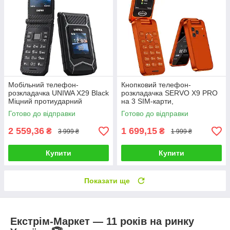
Мобільний телефон-
Кнопковий телефон-
розкладачка UNIWA X29 Black
розкладачка SERVO X9 PRO
Міцний протиударний
на 3 SIM-карти,
бабушкофон з великими
Помаранчевий
Готово до відправки
Готово до відправки
кнопками і гучним динаміком
Чорний
2 559,36
1 699,15
₴
₴
3 999 ₴
1 999 ₴
Купити
Купити
Показати ще
Екстрім-Маркет — 11 років на ринку