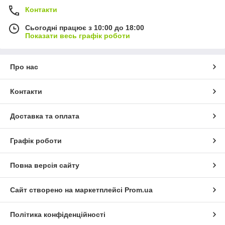
динамік, простий інтерфейс
Контакти
Захищені смартфони та планшети — для роботи в
Сьогодні працює з 10:00 до 18:00
складних умовах, пилу, воді та морозі
Показати весь графік роботи
Електронні перекладачі — для подорожей, роботи та
життя за кордоном
Про нас
Портативні кавоварки та кавомолки на акумуляторі —
для туризму та авто
MP3-плеєри та навушники для плавання —
Контакти
водонепроникні, надійні
Роботи для миття вікон — економлять час і зусилля
Доставка та оплата
Сенсорні дозатори для мила та УФ-стерилізатори
зубних щіток
Графік роботи
Смарт-пристрої та корисна побутова техніка для
дому
Повна версія сайту
Сайт створено на маркетплейсі
Prom.ua
Політика конфіденційності