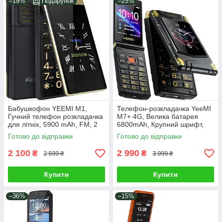
–19%
Подарунок
–25%
Бабушкофон YEEMI M1,
Телефон-розкладачка YeeMI
Гучний телефон розкладачка
M7+ 4G, Велика батарея
для літніх, 5900 mAh, FM, 2
6800mAh, Крупний шрифт,
SIM, Дисплей 2.8" (Tkexun
FM, SOS, Великий дисплей
Готово до відправки
Готово до відправки
M1)
3"
2 100
2 990
₴
₴
2 599 ₴
3 999 ₴
Купити
Купити
–36%
–15%