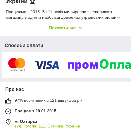
України 🏆
Працюємо з 2015. За 11 років ми виросли з невеликого
магазину в один із найбільш довірених українських онлайн-
магазинів у своїй ніші — про це говорять сотні відгуків і
Показати все
постійні покупці, які повертаються знову. Одинадцять років
роботи формують не лише досвід, а й репутацію: ми знаємо
свій асортимент досконало, розуміємо потреби покупців і
вміємо підібрати саме те, що потрібно. Якщо ви залишитеся
Способи оплати
задоволені — ви порекомендуєте нас друзям. Саме тому
якість обслуговування для нас важливіша за разовий продаж.
Онлайн-магазин захищеної техніки та
смарт електроніки
Про нас
З 2015 року ми щодня допомагаємо українцям знаходити
техніку, яку важко знайти деінде. Ми спеціалізуємось на
97% позитивних з 121 відгука за рік
електроніці, яку важко знайти в звичайних магазинах.
Працює з 29.01.2015
Що ми продаємо
м. Охтирка
вул. Гоголя, 111, Охтирка, Україна
Телефони для літніх людей — великі кнопки, гучний