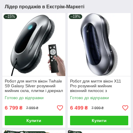
Лідер продажів в Екстрім-Маркеті
–15%
–19%
Робот для миття вікон Twhale
Робот для миття вікон X11
S9 Galaxy Silver розумний
Pro розумний мийник
мийник скла, плитки і дзеркал
віконний пилосос з
з автоматичним розпиленням
автоматичним
Готово до відправки
Готово до відправки
і AI-навігацією
ультразвуковим розпиленням
води Chovery Silver
6 799
6 499
₴
₴
7 999 ₴
7 999 ₴
Купити
Купити