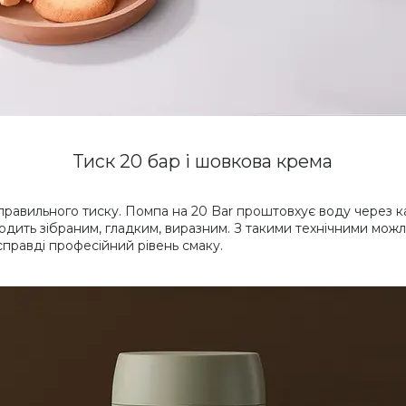
Тиск 20 бар і шовкова крема
равильного тиску. Помпа на 20 Bar проштовхує воду через кав
иходить зібраним, гладким, виразним. З такими технічними мо
 справді професійний рівень смаку.