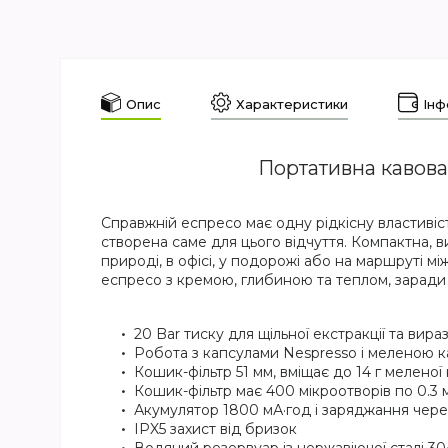
Опис
Характеристики
Інф
Портативна кавова
Справжній еспресо має одну рідкісну властивіст
створена саме для цього відчуття. Компактна, ви
природі, в офісі, у подорожі або на маршруті мі
еспресо з кремою, глибиною та теплом, заради
20 Bar тиску для щільної екстракції та вира
Робота з капсулами Nespresso і меленою 
Кошик-фільтр 51 мм, вміщає до 14 г мелено
Кошик-фільтр має 400 мікроотворів по 0.3
Акумулятор 1800 мА·год і заряджання чере
IPX5 захист від бризок