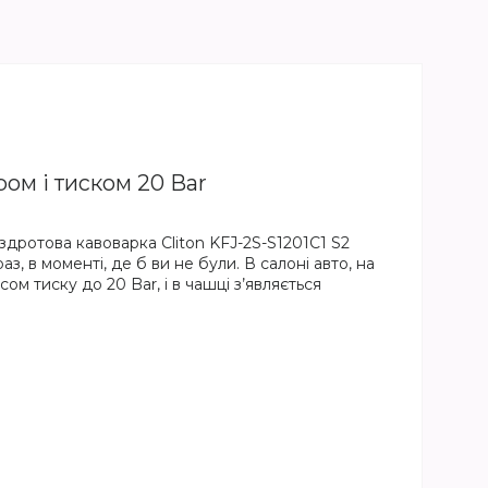
ом і тиском 20 Bar
ездротова кавоварка Cliton KFJ-2S-S1201C1 S2
з, в моменті, де б ви не були. В салоні авто, на
ом тиску до 20 Bar, і в чашці з’являється