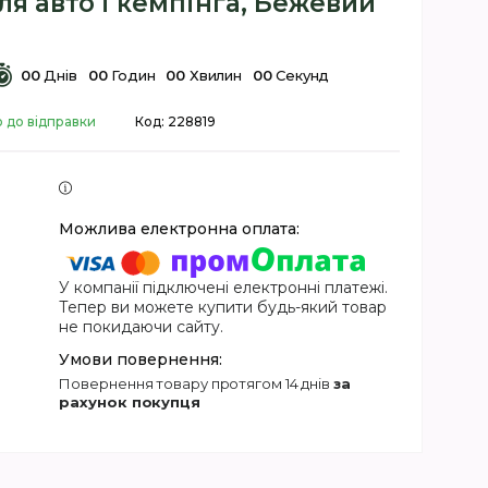
я авто і кемпінга, Бежевий
0
0
Днів
0
0
Годин
0
0
Хвилин
0
0
Секунд
о до відправки
Код:
228819
У компанії підключені електронні платежі.
Тепер ви можете купити будь-який товар
не покидаючи сайту.
повернення товару протягом 14 днів
за
рахунок покупця