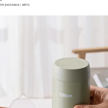
4
ля рюкзака і авто