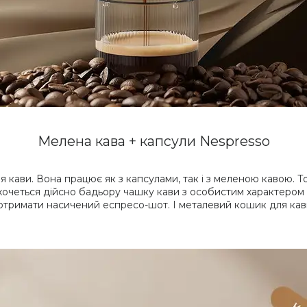
Мелена кава + капсули Nespresso
я кави. Вона працює як з капсулами, так і з меленою кавою. 
очеться дійсно бадьору чашку кави з особистим характером –
 отримати насичений еспресо-шот. І металевий кошик для кави