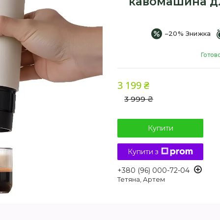
кавомашина дл
–20%
Готов
3 199 ₴
3 999 ₴
Купити
Купити з
+380 (96) 000-72-04
Тетяна, Артем