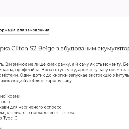
ормація для замовлення
рка Cliton S2 Beige з вбудованим акумулятор
ь. Він змінює не лише смак ранку, а й саму якість моменту. Б
разна, професійна. Вона готує густу, ароматну каву прямо зара
ж містами. Один дотик до кнопки запускає екстракцію з імпульс
 яких люди й люблять хорошу каву.
зної креми
кавою
ї кави для насиченого еспресо
 мм для чистого проходження напою
з Type-C