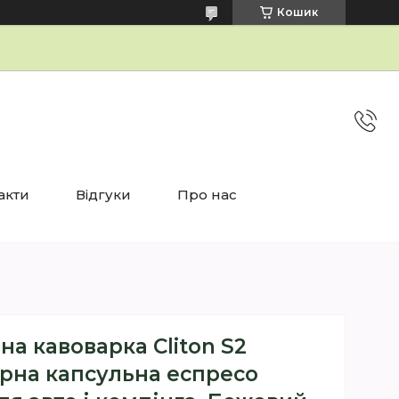
Кошик
акти
Відгуки
Про нас
а кавоварка Cliton S2
рна капсульна еспресо