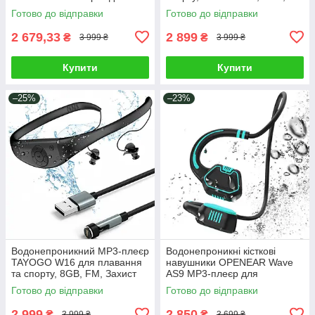
для спорту плавання бігу
МП3 плеєр для басейну
Готово до відправки
Готово до відправки
IPX8 32 ГБ Bluetooth 5.3
2 679,33
2 899
₴
₴
3 999 ₴
3 999 ₴
Купити
Купити
–25%
–23%
Водонепроникний MP3-плеєр
Водонепроникні кісткові
TAYOGO W16 для плавання
навушники OPENEAR Wave
та спорту, 8GB, FM, Захист
AS9 MP3-плеєр для
IPX8, МП3 плеєр для
плавання басейну спорту
Готово до відправки
Готово до відправки
басейну
Навушники блютуз з
кістковою провідністю
2 999
2 850
₴
₴
3 999 ₴
3 699 ₴