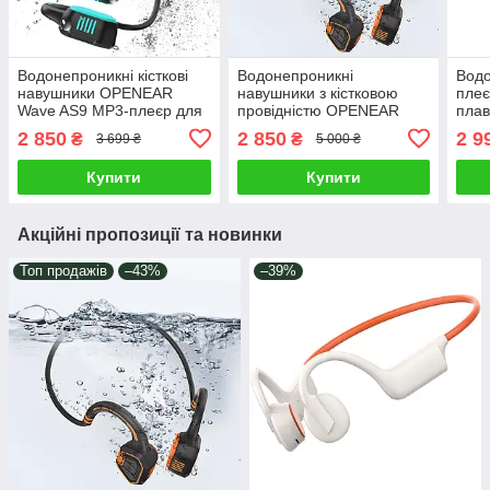
Водонепроникні кісткові
Водонепроникні
Вод
навушники OPENEAR
навушники з кістковою
пле
Wave AS9 MP3-плеєр для
провідністю OPENEAR
плав
плавання басейну спорту
Wave AS9, Котясті
FM, 
2 850
2 850
2 9
₴
₴
3 699 ₴
5 000 ₴
Навушники блютуз з
навушники для спорту та
плеє
кістковою провідністю
плавання
Купити
Купити
Акційні пропозиції та новинки
Топ продажів
–43%
–39%