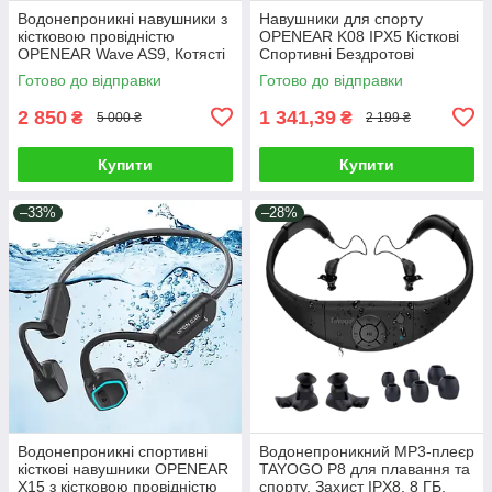
Водонепроникні навушники з
Навушники для спорту
кістковою провідністю
OPENEAR K08 IPX5 Кісткові
OPENEAR Wave AS9, Котясті
Спортивні Бездротові
навушники для спорту та
Bluetooth-навушники з
Готово до відправки
Готово до відправки
плавання
кістковою провідністю Білий-
Помаранчевий
2 850
1 341,39
₴
₴
5 000 ₴
2 199 ₴
Купити
Купити
–33%
–28%
Водонепроникні спортивні
Водонепроникний MP3-плеєр
кісткові навушники OPENEAR
TAYOGO P8 для плавання та
X15 з кістковою провідністю
спорту, Захист IPX8, 8 ГБ,