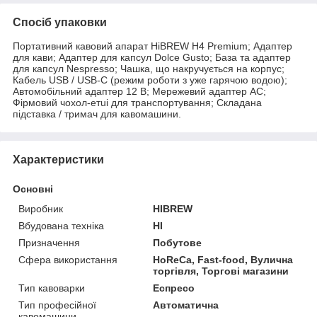
Спосіб упаковки
Портативний кавовий апарат HiBREW H4 Premium; Адаптер
для кави; Адаптер для капсул Dolce Gusto; База та адаптер
для капсул Nespresso; Чашка, що накручується на корпус;
Кабель USB / USB-C (режим роботи з уже гарячою водою);
Автомобільний адаптер 12 В; Мережевий адаптер AC;
Фірмовий чохол-етui для транспортування; Складана
підставка / тримач для кавомашини.
Характеристики
Основні
Виробник
HIBREW
Вбудована техніка
НІ
Призначення
Побутове
Сфера використання
HoReCa, Fast-food, Вулична
торгівля, Торгові магазини
Тип кавоварки
Еспресо
Тип професійної
Автоматична
кавомашини