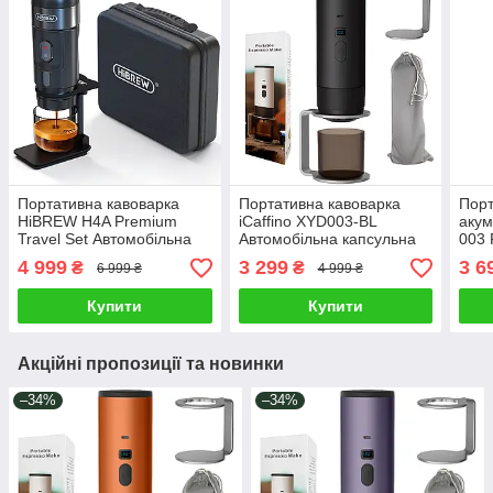
Портативна кавоварка
Портативна кавоварка
Порт
HiBREW H4A Premium
iCaffino XYD003-BL
акум
Travel Set Автомобільна
Автомобільна капсульна
003 
капсульна еспресо
еспресо кавомашина для
авто
4 999
3 299
3 6
₴
₴
6 999 ₴
4 999 ₴
кавомашина для капсул
капсул Nespresso і кави
каво
Nespresso і меленої кави
Xiaomi Чорний
меле
Купити
Купити
Акційні пропозиції та новинки
–34%
–34%