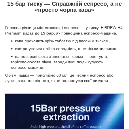
15 бар тиску — Справжній еспресо, а не
«просто чорна кава»
Головна різниця між «кавою» і еспресо — у тиску. HiBREW H4
Premium видає до
15 бар
, як повноцінна еспресо-машина.
кава проходить крізь таблетку під високим тиском,
екстрагуються олії та солодкість, а не тільки кислинка,
на поверхні шота з’являється крема — оця густа,
горіхово-золота пінка, заради якої люди купують
еспресо-машини.
Об’єм чашки — приблизно 60 мл: це чесний еспресо або
лунго, залежно від того, як ти налаштуєш свої ритуали.