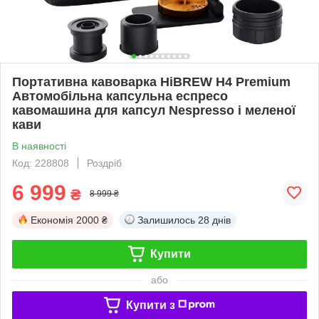
Портативна кавоварка HiBREW H4 Premium
Автомобільна капсульна еспресо
кавомашина для капсул Nespresso і меленої
кави
В наявності
Код: 228808
Роздріб
6 999
₴
8 999 ₴
Економія
2000 ₴
Залишилось
28 днів
Купити
або
Купити з