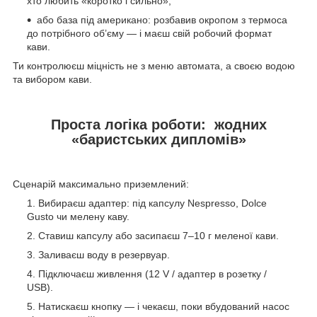
хто любить «коротко і сильно»;
або база під американо: розбавив окропом з термоса
до потрібного об’єму — і маєш свій робочий формат
кави.
Ти контролюєш міцність не з меню автомата, а своєю водою
та вибором кави.
Проста логіка роботи: жодних
«баристських дипломів»
Сценарій максимально приземлений:
Вибираєш адаптер: під капсулу Nespresso, Dolce
Gusto чи мелену каву.
Ставиш капсулу або засипаєш 7–10 г меленої кави.
Заливаєш воду в резервуар.
Підключаєш живлення (12 V / адаптер в розетку /
USB).
Натискаєш кнопку — і чекаєш, поки вбудований насос