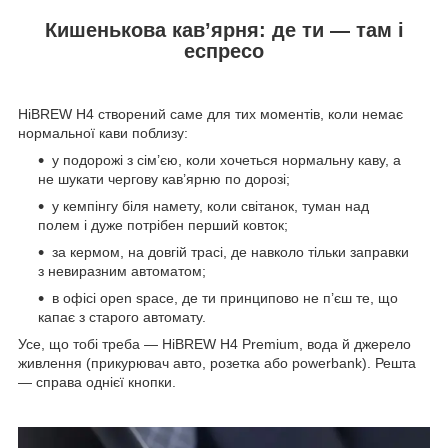
Кишенькова кавʼярня: де ти — там і
еспресо
HiBREW H4 створений саме для тих моментів, коли немає
нормальної кави поблизу:
у подорожі з сім’єю, коли хочеться нормальну каву, а
не шукати чергову кав’ярню по дорозі;
у кемпінгу біля намету, коли світанок, туман над
полем і дуже потрібен перший ковток;
за кермом, на довгій трасі, де навколо тільки заправки
з невиразним автоматом;
в офісі open space, де ти принципово не п’єш те, що
капає з старого автомату.
Усе, що тобі треба — HiBREW H4 Premium, вода й джерело
живлення (прикурювач авто, розетка або powerbank). Решта
— справа однієї кнопки.