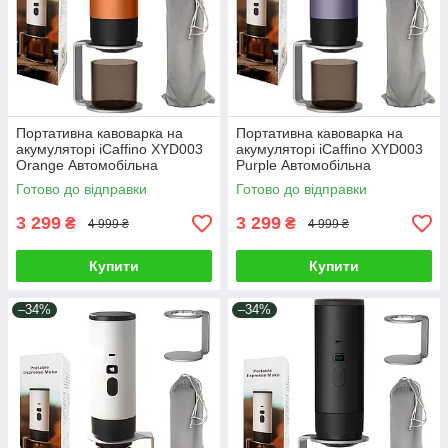
Портативна кавоварка на
Портативна кавоварка на
акумуляторі iCaffino XYD003
акумуляторі iCaffino XYD003
Orange Автомобільна
Purple Автомобільна
еспресо-кавомашина для
еспресо-кавомашина для
Готово до відправки
Готово до відправки
капсул і меленої кави Xiaomi
капсул і меленої кави Xiaomi
Фіолет
3 299
3 299
₴
₴
4 999 ₴
4 999 ₴
Купити
Купити
–34%
–34%