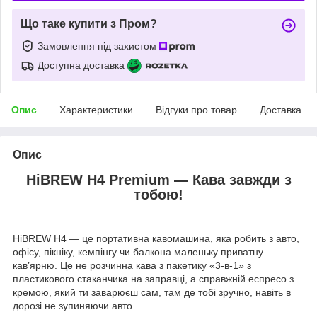
Що таке купити з Пром?
Замовлення під захистом
Доступна доставка
Опис
Характеристики
Відгуки про товар
Доставка
Опис
HiBREW H4 Premium — Кава завжди з
тобою!
HiBREW H4 — це портативна кавомашина, яка робить з авто,
офісу, пікніку, кемпінгу чи балкона маленьку приватну
кав’ярню. Це не розчинна кава з пакетику «3-в-1» з
пластикового стаканчика на заправці, а справжній еспресо з
кремою, який ти заварюєш сам, там де тобі зручно, навіть в
дорозі не зупиняючи авто.