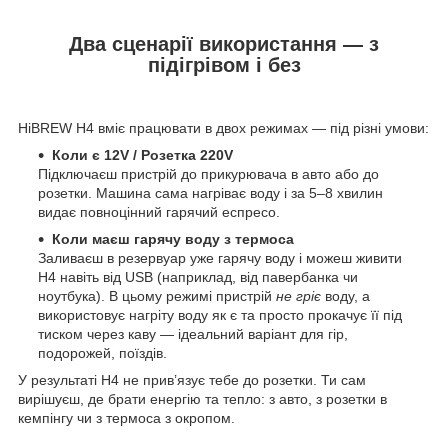
Два сценарії використання — з
підігрівом і без
HiBREW H4 вміє працювати в двох режимах — під різні умови:​
Коли є 12V / Розетка 220V
Підключаєш пристрій до прикурювача в авто або до
розетки. Машина сама нагріває воду і за 5–8 хвилин
видає повноцінний гарячий еспресо.
Коли маєш гарячу воду з термоса
Заливаєш в резервуар уже гарячу воду і можеш живити
H4 навіть від USB (наприклад, від павербанка чи
ноутбука). В цьому режимі пристрій
не гріє
воду, а
використовує нагріту воду як є та просто прокачує її під
тиском через каву — ідеальний варіант для гір,
подорожей, поїздів.
У результаті H4 не прив’язує тебе до розетки. Ти сам
вирішуєш, де брати енергію та тепло: з авто, з розетки в
кемпінгу чи з термоса з окропом.