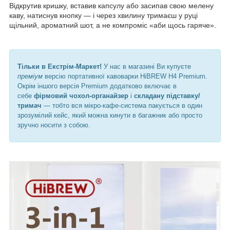
Відкрутив кришку, вставив капсулу або засипав свою мелену
каву, натиснув кнопку — і через хвилину тримаєш у руці
щільний, ароматний шот, а не компроміс «аби щось гаряче».
Тільки в Екстрім-Маркет!
У нас в магазині Ви купуєте
преміум
версію портативної кавоварки HiBREW H4 Premium.
Окрім іншого версія Premium додатково включає в
себе
фірмовий чохол-органайзер
і
складану підставку/
тримач
— тобто вся мікро-кафе-система пакується в один
зрозумілий кейс, який можна кинути в багажник або просто
зручно носити з собою.