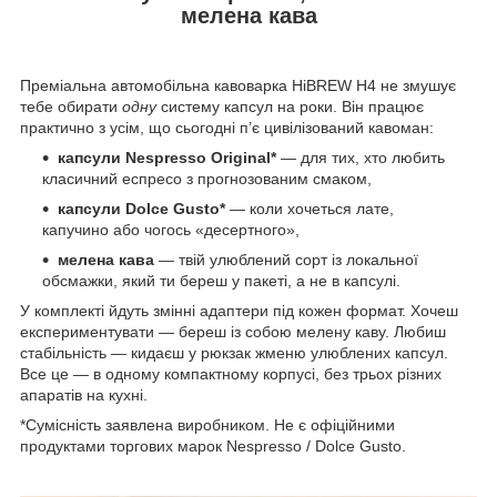
мелена кава
Преміальна автомобільна кавоварка HiBREW H4 не змушує
тебе обирати
одну
систему капсул на роки. Він працює
практично з усім, що сьогодні п’є цивілізований кавоман:​
капсули Nespresso Original*
— для тих, хто любить
класичний еспресо з прогнозованим смаком,
капсули Dolce Gusto*
— коли хочеться лате,
капучино або чогось «десертного»,
мелена кава
— твій улюблений сорт із локальної
обсмажки, який ти береш у пакеті, а не в капсулі.
У комплекті йдуть змінні адаптери під кожен формат. Хочеш
експериментувати — береш із собою мелену каву. Любиш
стабільність — кидаєш у рюкзак жменю улюблених капсул.
Все це — в одному компактному корпусі, без трьох різних
апаратів на кухні.
*Сумісність заявлена виробником. Не є офіційними
продуктами торгових марок Nespresso / Dolce Gusto.