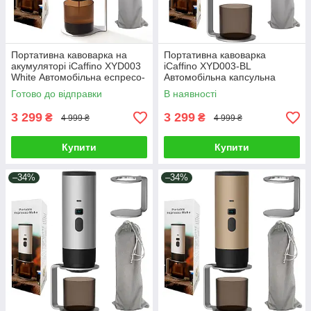
Портативна кавоварка на
Портативна кавоварка
акумуляторі iCaffino XYD003
iCaffino XYD003-BL
White Автомобільна еспресо-
Автомобільна капсульна
кавомашина для капсул і
еспресо кавомашина для
Готово до відправки
В наявності
меленої кави Xiaomi Білий
капсул Nespresso і кави
Xiaomi Чорний
3 299
3 299
₴
₴
4 999 ₴
4 999 ₴
Купити
Купити
–34%
–34%