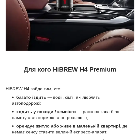
Для кого HiBREW H4 Premium
HiBREW H4 зайде тим, хто:
багато їздить
— водії, сім’ї, які люблять
автоподорожі;
ходить у походи / кемпінги
— ранкова кава біля
намету стає нормою, а не розкішшю;
орендує житло або живе в маленькій квартирі
, де
немає сенсу ставити великий еспресо-апарат;