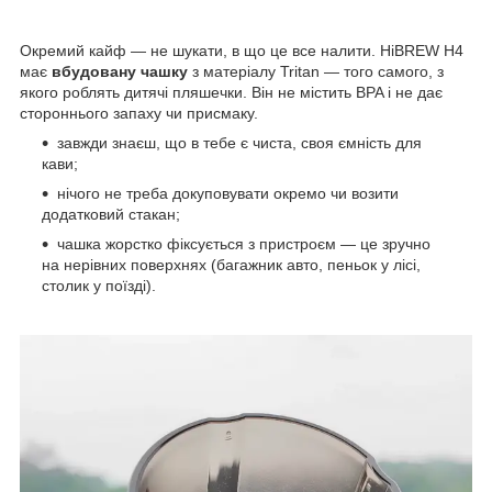
Окремий кайф — не шукати, в що це все налити. HiBREW H4
має
вбудовану чашку
з матеріалу Tritan — того самого, з
якого роблять дитячі пляшечки. Він не містить BPA і не дає
стороннього запаху чи присмаку.
завжди знаєш, що в тебе є чиста, своя ємність для
кави;
нічого не треба докуповувати окремо чи возити
додатковий стакан;
чашка жорстко фіксується з пристроєм — це зручно
на нерівних поверхнях (багажник авто, пеньок у лісі,
столик у поїзді).