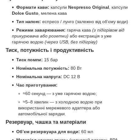
Формати кави:
капсули
Nespresso Original
, капсули
Dolce Gusto
, мелена кава
Тип напою:
еспресо / лунго (залежно від обʼєму води)
Режими заварювання:
гаряча кава
(з підігрівом від
прикурювача або розетки)
або екстракція з уже
гарячою водою
(через USB, без підігріву)
Тиск, потужність і продуктивність
Тиск помпи:
15 бар
Номінальна потужність:
80 Вт
Номінальна напруга:
DC 12 В
Час приготування:
≈60 секунд — з уже гарячою водою;
≈5–8 хвилин — з холодною водою при
використанні мережевого адаптера або
автомобільної зарядки.
Резервуар, чашка та матеріали
Обʼєм резервуара для води:
60 мл
Матеріал чашки:
тритан (харчовий пластик, BPA-