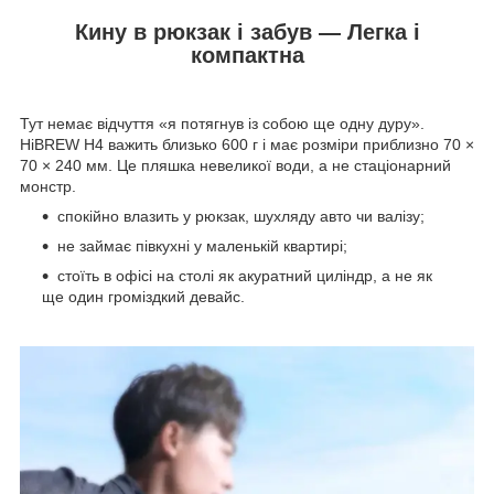
Кину в рюкзак і забув — Легка і
компактна
Тут немає відчуття «я потягнув із собою ще одну дуру».
HiBREW H4 важить близько 600 г і має розміри приблизно 70 ×
70 × 240 мм. Це пляшка невеликої води, а не стаціонарний
монстр.
спокійно влазить у рюкзак, шухляду авто чи валізу;
не займає півкухні у маленькій квартирі;
стоїть в офісі на столі як акуратний циліндр, а не як
ще один громіздкий девайс.