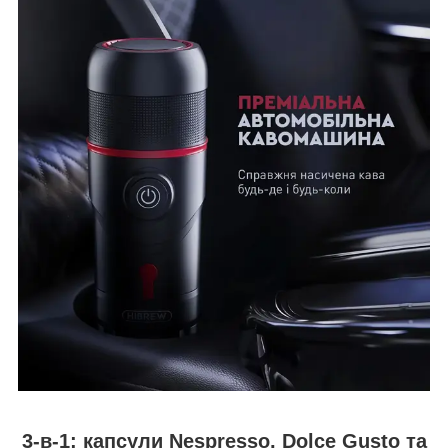
3-в-1: капсули Nespresso, Dolce Gusto та