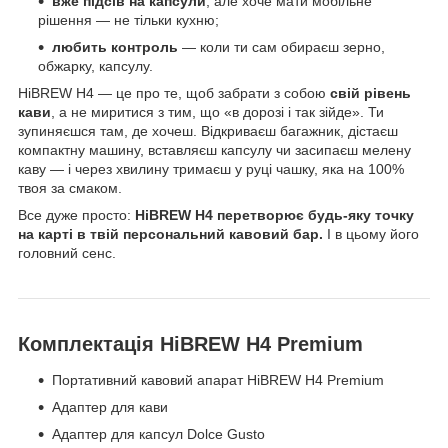
вже підсів на капсули
, але хоче мати мобільне
рішення — не тільки кухню;
любить контроль
— коли ти сам обираєш зерно,
обжарку, капсулу.
HiBREW H4 — це про те, щоб забрати з собою
свій рівень
кави
, а не миритися з тим, що «в дорозі і так зійде». Ти
зупиняєшся там, де хочеш. Відкриваєш багажник, дістаєш
компактну машину, вставляєш капсулу чи засипаєш мелену
каву — і через хвилину тримаєш у руці чашку, яка на 100%
твоя за смаком.
Все дуже просто:
HiBREW H4 перетворює будь-яку точку
на карті в твій персональний кавовий бар.
І в цьому його
головний сенс.
Комплектація HiBREW H4 Premium
Портативний кавовий апарат HiBREW H4 Premium
Адаптер для кави
Адаптер для капсул Dolce Gusto