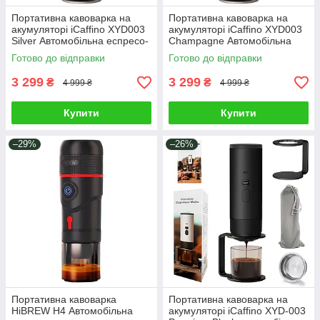
Портативна кавоварка на
Портативна кавоварка на
акумуляторі iCaffino XYD003
акумуляторі iCaffino XYD003
Silver Автомобільна еспресо-
Champagne Автомобільна
кавомашина для капсул і
еспресо-кавомашина для
Готово до відправки
Готово до відправки
меленої кави Xiaomi Сірий
капсул і меленої кави Xiaomi
3 299
3 299
₴
₴
4 999 ₴
4 999 ₴
Купити
Купити
–29%
–26%
Портативна кавоварка
Портативна кавоварка на
HiBREW H4 Автомобільна
акумуляторі iCaffino XYD-003