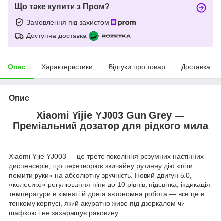
Що таке купити з Пром?
Замовлення під захистом
Доступна доставка
Опис
Характеристики
Відгуки про товар
Доставка
Опис
Xiaomi Yijie YJ003 Gun Grey —
Преміальний дозатор для рідкого мила
Xiaomi Yijie YJ003 — це третє покоління розумних настінних
диспенсерів, що перетворює звичайну рутинну дію «піти
помити руки» на абсолютну зручність. Новий двигун 5.0,
«колесико» регулювання піни до 10 рівнів, підсвітка, індикація
температури в кімнаті й довга автономна робота — все це в
тонкому корпусі, який акуратно живе під дзеркалом чи
шафкою і не захаращує раковину.