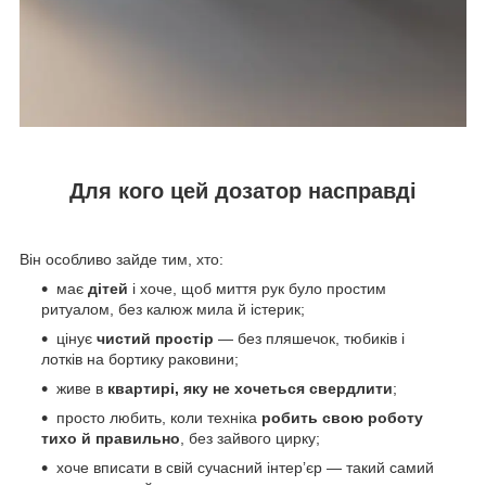
Для кого цей дозатор насправді
Він особливо зайде тим, хто:
має
дітей
і хоче, щоб миття рук було простим
ритуалом, без калюж мила й істерик;
цінує
чистий простір
— без пляшечок, тюбиків і
лотків на бортику раковини;
живе в
квартирі, яку не хочеться свердлити
;
просто любить, коли техніка
робить свою роботу
тихо й правильно
, без зайвого цирку;
хоче вписати в свій сучасний інтерʼєр — такий самий