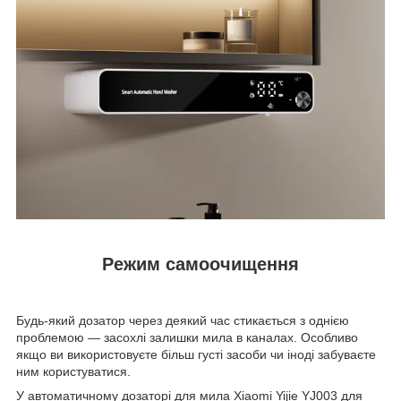
Режим самоочищення
Будь-який дозатор через деякий час стикається з однією
проблемою — засохлі залишки мила в каналах. Особливо
якщо ви використовуєте більш густі засоби чи іноді забуваєте
ним користуватися.
У автоматичному дозаторі для мила Xiaomi Yijie YJ003 для