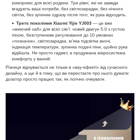
компроміс для всієї родини. Три рівні, які не завжди
вгадують ваші потреби, без світлозарадки, без нічного
світла, без зупинки одразу після того, як рука відходить.
Третє покоління Xiaomi Yijie YJ003
— це вже
«миючий хаб» для всієї сім’ї: новий двигун 5.0 з густою
піною, безступеневе регулювання до 10 умовних
«позначок», світлозарадка, м’яка підсвітка вночі,
індикація температури, зупинка подачі піни, щойно рука
відійшла. Не просто гаджет, а продумана мікросистема
комфорту у ванній.
Різниця відчувається не тільки в «вау-ефекті» від сучасного
дизайну, а ще й в тому, що ви перестаєте про нього думати:
дозатор просто працює так, як логічно очікувати.