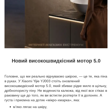
Новий високошвидкісний мотор 5.0
Головне, що ми реально відчуваємо шкірою, — це те, яка піна
в руках. У Xiaomi Yijie YJ003 стоїть оновлений
високошвидкісний мотор 5.0, який збиває рідке мило в щільну,
дрібнопористу піну. Не водяниста калюжа, від якої все стікає в
раковину ще до того, як ви встигли розтерти її в долонях. А
густа і приємна на дотик «мікро-хмарка», яка:
м’яко лягає на шкіру,