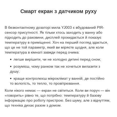
Смарт екран з датчиком руху
В безконтактному дозаторі мила YJ003 є вбудований PIR-
сенсор присутності. Як тільки хтось заходить у ванну або
підходить до раковини, дисплей прокидається й показує
температуру в приміщенні. Хоч на перший погляд здається,
що це не той параметр, який ви міряєте щодня, але коли
температура в кімнаті завжди перед очима:
легше вирішити, чи не холодно дитині перед сном;
розумієш, чому ранком так не хочеться вилазити з
душу;
краще контролюєш мікроклімат у ванній, де постійно
то вологість, то тепло, то провітрювання.
Коли нікого немає — екран не світиться. Коли ви поруч — він
«говорить» рівно те, що потрібно: температуру й базову
інформацію про роботу пристрою. Без шуму, але з відчуттям,
що техніка дихає разом з домом.