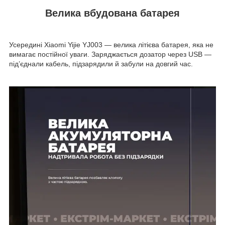
Велика вбудована батарея
Усередині Xiaomi Yijie YJ003 — велика літієва батарея, яка не
вимагає постійної уваги. Заряджається дозатор через USB —
під’єднали кабель, підзарядили й забули на довгий час.