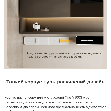
Тонкий корпус і ультрасучасний дизайн
Корпус диспенсеру для мила Xiaomi Yijie YJ003 має
лаконічний дизайн з акуратною лицьовою панеллю та
невеликим дисплеєм. Вся його преміальна якість відчувається