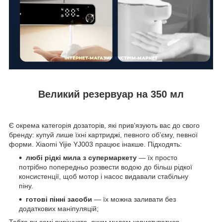
Великий резервуар на 350 мл
Є окрема категорія дозаторів, які прив’язують вас до свого
бренду: купуй лише їхні картриджі, певного об’єму, певної
форми. Xiaomi Yijie YJ003 працює інакше. Підходять:
любі рідкі мила з супермаркету
— їх просто
потрібно попередньо розвести водою до більш рідкої
консистенції, щоб мотор і насос видавали стабільну
піну.
готові пінні засоби
— їх можна заливати без
додаткових маніпуляцій;
Тобто ви самі вирішуєте, яким милом користуватися —