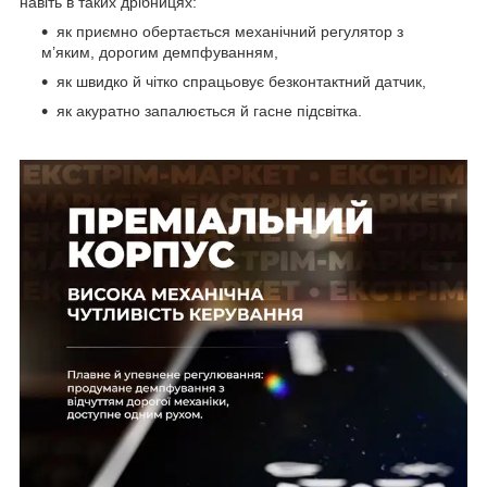
навіть в таких дрібницях:
як приємно обертається механічний регулятор з
м’яким, дорогим демпфуванням,
як швидко й чітко спрацьовує безконтактний датчик,
як акуратно запалюється й гасне підсвітка.