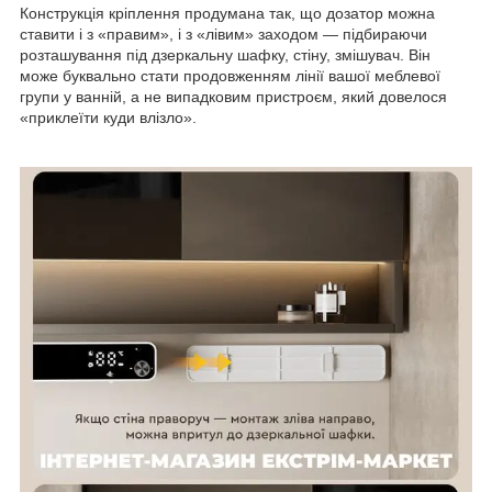
Конструкція кріплення продумана так, що дозатор можна
ставити і з «правим», і з «лівим» заходом — підбираючи
розташування під дзеркальну шафку, стіну, змішувач. Він
може буквально стати продовженням лінії вашої меблевої
групи у ванній, а не випадковим пристроєм, який довелося
«приклеїти куди влізло».