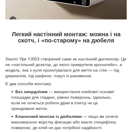
Легкий настінний монтаж: можна і на
скотч, і «по-старому» на дюбеля
Xiaomi Yijie YJ003 створений саме як настінний диспенсер. Це
не «настільний дозатор, до якого прикрутили кронштейн», а
модель, яка з нуля проектувалася для життя на стіні — під
дзеркалом, під шафкою, поруч із раковиною.
Є два способи монтажу:
Без свердління
— використання клейової основи/
площадки для гладких, рівних поверхонь. Ідеально,
коли не хочеться робити дірки в плитці чи це
орендоване житло.
Класичний монтаж із дюбелями
— якщо ви хочете
максимально жорстку фіксацію або маєте специфічну
поверхню, де клей не дає потрібної надійності.