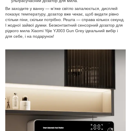
ультрасучасний дозатор для мила.
Ви заходите у ванну — м’яке світло запалюється, дисплей
показує температуру, дозатор вже чекає, щоб видати рівно
стільки піни, скільки потрібно. Решта — справа кількох секунд.
І жодної зайвої думки. Безконтактний сенсорний дозатор для
рідкого мила Xiaomi Yijie YJ003 Gun Grey ідеальний вибір і
для себе, і на подарунок!