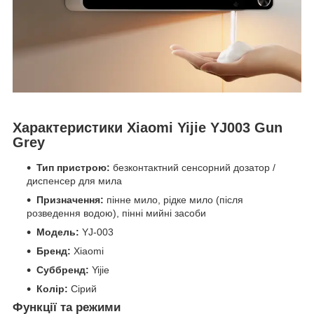
Характеристики Xiaomi Yijie YJ003 Gun
Grey
Тип пристрою:
безконтактний сенсорний дозатор /
диспенсер для мила
Призначення:
пінне мило, рідке мило (після
розведення водою), пінні мийні засоби
Модель:
YJ-003
Бренд:
Xiaomi
Суббренд:
Yijie
Колір:
Сірий
Функції та режими