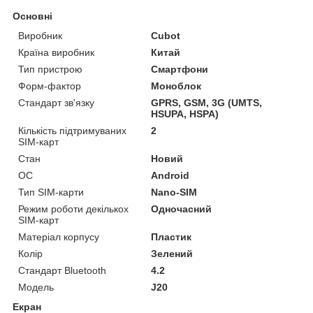
Основні
Виробник
Cubot
Країна виробник
Китай
Тип пристрою
Смартфони
Форм-фактор
Моноблок
Стандарт зв'язку
GPRS, GSM, 3G (UMTS,
HSUPA, HSPA)
Кількість підтримуваних
2
SIM-карт
Стан
Новий
ОС
Android
Тип SIM-карти
Nano-SIM
Режим роботи декількох
Одночасний
SIM-карт
Матеріал корпусу
Пластик
Колір
Зелений
Стандарт Bluetooth
4.2
Модель
J20
Екран