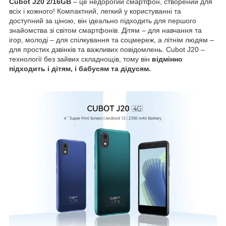
Cubot J20 2/16GB
– це недорогий смартфон, створений для
всіх і кожного! Компактний, легкий у користуванні та
доступний за ціною, він ідеально підходить для першого
знайомства зі світом смартфонів. Дітям – для навчання та
ігор, молоді – для спілкування та соцмереж, а літнім людям –
для простих дзвінків та важливих повідомлень. Cubot J20 –
технології без зайвих складнощів, тому він
відмінно
підходить і дітям, і бабусям та дідусям.