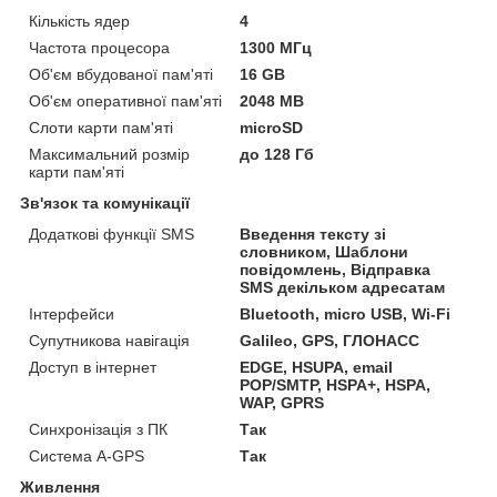
Кількість ядер
4
Частота процесора
1300 МГц
Об'єм вбудованої пам'яті
16 GB
Об'єм оперативної пам'яті
2048 MB
Слоти карти пам'яті
microSD
Максимальний розмір
до 128 Гб
карти пам'яті
Зв'язок та комунікації
Додаткові функції SMS
Введення тексту зі
словником, Шаблони
повідомлень, Відправка
SMS декільком адресатам
Інтерфейси
Bluetooth, micro USB, Wi-Fi
Супутникова навігація
Galileo, GPS, ГЛОНАСС
Доступ в інтернет
EDGE, HSUPA, email
POP/SMTP, HSPA+, HSPA,
WAP, GPRS
Синхронізація з ПК
Так
Система A-GPS
Так
Живлення