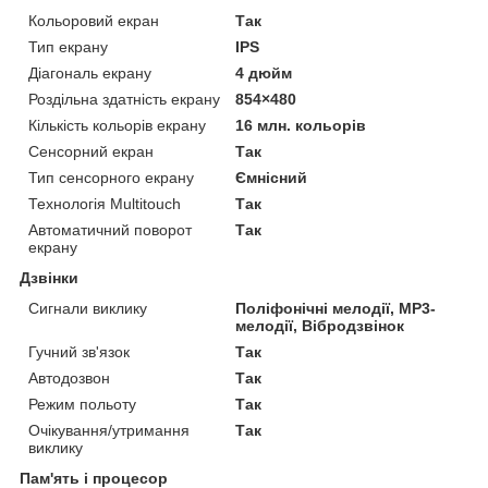
Кольоровий екран
Так
Тип екрану
IPS
Діагональ екрану
4 дюйм
Роздільна здатність екрану
854×480
Кількість кольорів екрану
16 млн. кольорів
Сенсорний екран
Так
Тип сенсорного екрану
Ємнісний
Технологія Multitouch
Так
Автоматичний поворот
Так
екрану
Дзвінки
Сигнали виклику
Поліфонічні мелодії, MP3-
мелодії, Вібродзвінок
Гучний зв'язок
Так
Автодозвон
Так
Режим польоту
Так
Очікування/утримання
Так
виклику
Пам'ять і процесор