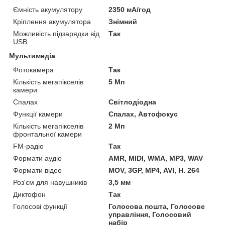
Ємність акумулятору
2350 мА/год
Кріплення акумулятора
Знімний
Можливість підзарядки від
Так
USB
Мультимедіа
Фотокамера
Так
Кількість мегапікселів
5 Мп
камери
Спалах
Світлодіодна
Функції камери
Спалах, Автофокус
Кількість мегапікселів
2 Мп
фронтальної камери
FM-радіо
Так
Формати аудіо
AMR, MIDI, WMA, MP3, WAV
Формати відео
MOV, 3GP, MP4, AVI, H. 264
Роз'єм для навушників
3,5 мм
Диктофон
Так
Голосові функції
Голосова пошта, Голосове
управління, Голосовий
набір