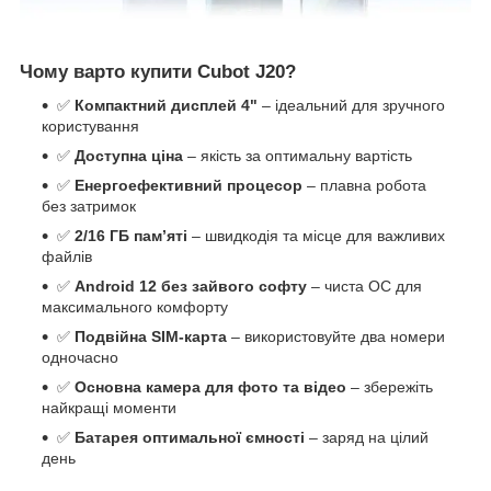
Чому варто купити Cubot J20?
✅
Компактний дисплей 4"
– ідеальний для зручного
користування
✅
Доступна ціна
– якість за оптимальну вартість
✅
Енергоефективний процесор
– плавна робота
без затримок
✅
2/16
ГБ пам’яті
– швидкодія та місце для важливих
файлів
✅
Android 12 без зайвого софту
– чиста ОС для
максимального комфорту
✅
Подвійна SIM-карта
– використовуйте два номери
одночасно
✅
Основна камера для фото та відео
– збережіть
найкращі моменти
✅
Батарея оптимальної ємності
– заряд на цілий
день