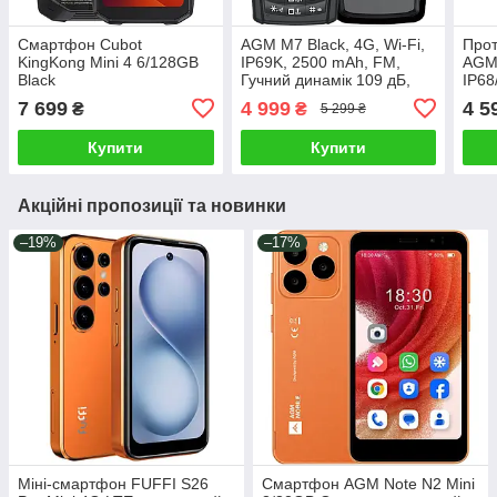
Смартфон Cubot
AGM M7 Black, 4G, Wi-Fi,
Про
KingKong Mini 4 6/128GB
IP69K, 2500 mAh, FM,
AGM 
Black
Гучний динамік 109 дБ,
IP68
Сенсорний дисплей 2.4",
кири
7 699
4 999
4 5
₴
₴
5 299 ₴
Протиударний телефон
SIM,
109 
Купити
Купити
Акційні пропозиції та новинки
–19%
–17%
Міні-смартфон FUFFI S26
Смартфон AGM Note N2 Mini