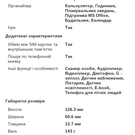
Органайзер
Калькулятор, Годинник,
Планувальник завдань,
Підтримка MS Office,
Будильник, Календар
Ігри
Так
Додаткові характеристики
Обмін між SIM-картою та
Так
внутрішньою пам'яттю
Пошук по телефонній
Так
книжці
Інші функції і особливості
Сканер особи, Аудіоплеєр,
Відеоплеєр, Диктофон, G -
sensor, Датчик наближення,
Ліхтарик, Датчик
освітленості, E-book,
Телефон для літніх людей
Габаритні розміри
Висота
126.3 мм
Ширина
60.6 мм
Товщина
12.7 мм
Вага
143 г