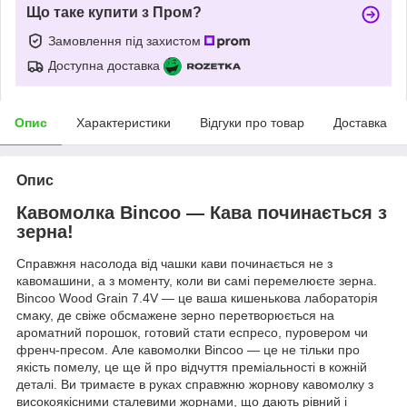
Що таке купити з Пром?
Замовлення під захистом
Доступна доставка
Опис
Характеристики
Відгуки про товар
Доставка
Опис
Кавомолка Bincoo — Кава починається з
зерна!
Справжня насолода від чашки кави починається не з
кавомашини, а з моменту, коли ви самі перемелюєте зерна.
Bincoo Wood Grain 7.4V — це ваша кишенькова лабораторія
смаку, де свіже обсмажене зерно перетворюється на
ароматний порошок, готовий стати еспресо, пуровером чи
френч-пресом. Але кавомолки Bincoo — це не тільки про
якість помелу, це ще й про відчуття преміальності в кожній
деталі. Ви тримаєте в руках справжню жорнову кавомолку з
високоякісними сталевими жорнами, що дають рівний і