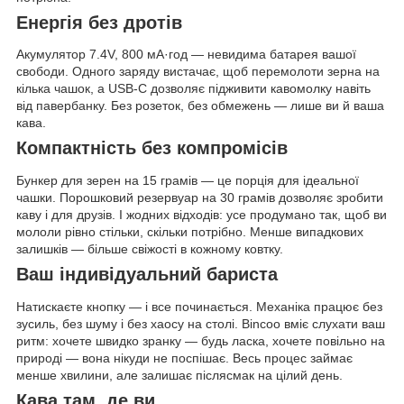
Енергія без дротів
Акумулятор 7.4V, 800 мА·год — невидима батарея вашої
свободи. Одного заряду вистачає, щоб перемолоти зерна на
кілька чашок, а USB-C дозволяє підживити кавомолку навіть
від павербанку. Без розеток, без обмежень — лише ви й ваша
кава.
Компактність без компромісів
Бункер для зерен на 15 грамів — це порція для ідеальної
чашки. Порошковий резервуар на 30 грамів дозволяє зробити
каву і для друзів. І жодних відходів: усе продумано так, щоб ви
мололи рівно стільки, скільки потрібно. Менше випадкових
залишків — більше свіжості в кожному ковтку.
Ваш індивідуальний бариста
Натискаєте кнопку — і все починається. Механіка працює без
зусиль, без шуму і без хаосу на столі. Bincoo вміє слухати ваш
ритм: хочете швидко зранку — будь ласка, хочете повільно на
природі — вона нікуди не поспішає. Весь процес займає
менше хвилини, але залишає післясмак на цілий день.
Кава там, де ви