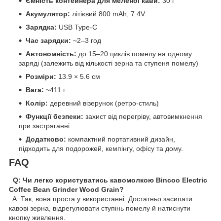
Ємність контейнера для меленої кави:
30 г
Акумулятор:
літієвий 800 mAh, 7.4V
Зарядка:
USB Type-C
Час зарядки:
~2–3 год
Автономність:
до 15–20 циклів помелу на одному
заряді (залежить від кількості зерна та ступеня помелу)
Розміри:
13.9 × 5.6 см
Вага:
~411 г
Колір:
деревний візерунок (ретро-стиль)
Функції безпеки:
захист від перегріву, автовимкнення
при застряганні
Додатково:
компактний портативний дизайн,
підходить для подорожей, кемпінгу, офісу та дому.
FAQ
Q: Чи легко користуватись кавомолкою Bincoo Electric
Coffee Bean Grinder Wood Grain?
A: Так, вона проста у використанні. Достатньо засипати
кавові зерна, відрегулювати ступінь помелу й натиснути
кнопку живлення.