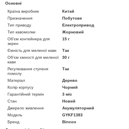
Основні
Країна виробник
Китай
Призначення
Побутове
Тип приводу
Електропривод
Тип кавомолки
Жорновий
Об'єм контейнера для
15 г
зерен
Ємність для меленої кави
Так
Об'єм ємності для меленої
30 г
кави
Регулювання ступеня
Так
помолу
Матеріал
Дерево
Колір корпусу
Чорний
Гарантійний термін
3 міс
Стан
Новий
Джерело живлення
Акумуляторний
Модель
GYKF1383
Бренд
Bincoo