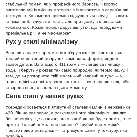
стабільний помел, як у професійного бариста. Її корпус
виготовлений із якісних матеріалів із покриттям з дерев’яною
текстурою. Кавомолка приємно відчувається в руці — важить
стільки, щоб відчувати якість, але при цьому залишається
компактною. Кожен помел дарує відчуття, що перед вами
преміальна річ, а не мас-маркет.
Рух у стилі мінімалізму
Вона виглядає як предмет інтер’єру з кав’ярні третьої хвилі:
теплий дерев’яний візерунок, компактна форма, жодної
зайвої деталі. Вага всього 411 грамів — легше за пляшку
води. Її беруть у рюкзак так само природно, як термочашку. І
там, де ви розгорнете свій маленький кавовий ритуал — у
горах, офісі чи навіть у вагоні потяга — вона працює так, ніби
створена спеціально для цього моменту.
Сила сталі у ваших руках
Усередині ховається п’ятикутний сталевий млин із нержавійки
420. Він не рве зерно, а розкриває його: рівномірно, швидко,
без перегріву. Це означає, що у вашій чашці буде аромат, а не
гіркота. Тонкий помел для еспресо? Грубий для кемекс?
Просто повертаєте диск — і отримуєте саме ту текстуру, яка
потрібна.