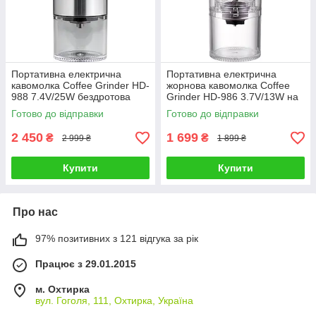
Портативна електрична
Портативна електрична
кавомолка Coffee Grinder HD-
жорнова кавомолка Coffee
988 7.4V/25W бездротова
Grinder HD-986 3.7V/13W на
акумуляторна зі сталевими
акумуляторі Сріблястий
Готово до відправки
Готово до відправки
жорнами Сріблястий
2 450
1 699
₴
₴
2 999 ₴
1 899 ₴
Купити
Купити
Про нас
97% позитивних з 121 відгука за рік
Працює з 29.01.2015
м. Охтирка
вул. Гоголя, 111, Охтирка, Україна