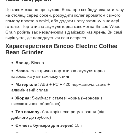
Ця кавомолка не про кухню. Вона про свободу: зварити каву
на стоянці серед сосен, розбудити колег ароматом свіжого
помелу просто в офісі, або додати нотку затишку в номері
готелю. Портативна акумуляторна кавомолка Bincoo Wood
Grain робить вас незалежним від міських кав’ярень. Ви самі
вирішуєте, де народжується ваш еспресо.
Характеристики Bincoo Electric Coffee
Bean Grinder
Бренд:
Bincoo
Назва:
електрична портативна акумуляторна
кавомолка у вінтажному стилі
Матеріали:
ABS + PC + 420 нержавіюча сталь +
алюмінієвий сплав
Жорна:
5-зубчасті сталеві жорна (жернова з
високоточною обробкою)
Тип помелу:
багаторівневе регулювання (від
дрібного до грубого)
Ємність бункера для зерен:
15 г