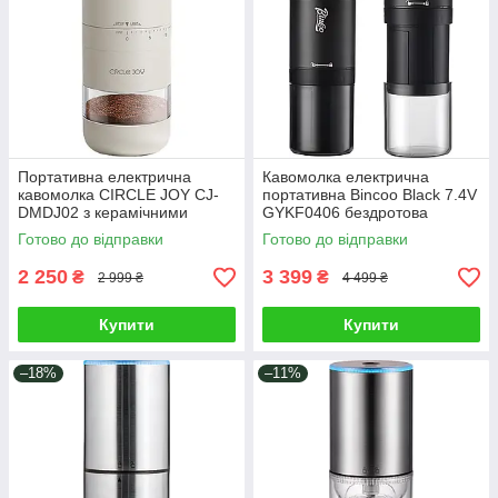
Портативна електрична
Кавомолка електрична
кавомолка CIRCLE JOY CJ-
портативна Bincoo Black 7.4V
DMDJ02 з керамічними
GYKF0406 бездротова
жорнами на акумуляторі
акумуляторна зі сталевими
Готово до відправки
Готово до відправки
бездротова, Білий
жорнами і регулюванням
помелу
2 250
3 399
₴
₴
2 999 ₴
4 499 ₴
Купити
Купити
–18%
–11%