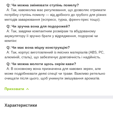
Q: Чи можна змінювати ступінь помелу?
A: Так, кавомолка має регулювання, що дозволяє отримати
потрібну ступінь помелу — від дрібного до грубого для різних
методів заварювання (еспресо, турка, френч-прес тощо).
Q: Чи зручна вона для подорожей?
A: Так, завдяки компактним розмірам та вбудованому
акумулятору її зручно брати у відрядження, подорожі чи
кемпінг.
Q: Чи має вона міцну конструкцію?
A: Так, корпус виготовлений із якісних матеріалів (ABS, PC,
алюміній, сталь), що забезпечує довговічність і надійність.
Q: Чи можна молоти щось окрім кави?
A: В основному вона призначена для кавових зерен, але
може подрібнювати деякі спеції чи трави. Важливо ретельно
очищати після цього, щоб уникнути змішування ароматів.
Приховати
Характеристики