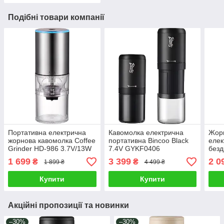
Подібні товари компанії
Портативна електрична
Кавомолка електрична
Жор
жорнова кавомолка Coffee
портативна Bincoo Black
елек
Grinder HD-986 3.7V/13W
7.4V GYKF0406
безд
на акумуляторі Сріблястий
бездротова акумуляторна
HD-
1 699
3 399
2 0
₴
₴
1 899 ₴
4 499 ₴
зі сталевими жорнами і
регулюванням помелу
Купити
Купити
Акційні пропозиції та новинки
–30%
–30%