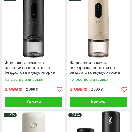
Жорнова кавомолка
Жорнова кавомолка
електрична портативна
електрична портативна
бездротова акумуляторна
бездротова акумуляторна
HD-C97 3.7V/13W Чорний
HD-C97 3.7V/13W Бежевий
Готово до відправки
Готово до відправки
2 099
2 099
₴
₴
2 999 ₴
2 999 ₴
Купити
Купити
–25%
–24%