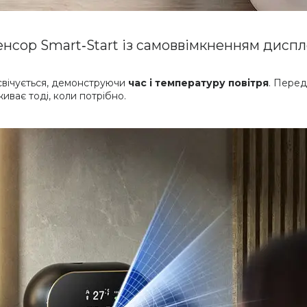
енсор Smart‑Start із самоввімкненням диспл
свічується, демонструючи
час і температуру повітря
. Перед
иває тоді, коли потрібно.