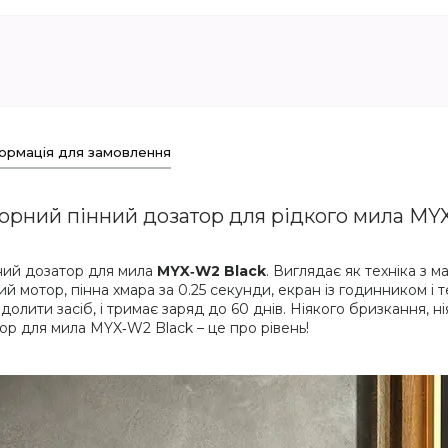
ормація для замовлення
орний пінний дозатор для рідкого мила MYX
ний дозатор для мила
MYX‑W2 Black
. Виглядає як техніка з 
ий мотор, пінна хмара за 0.25 секунди, екран із годинником і
олити засіб, і тримає заряд до 60 днів. Ніякого бризкання, н
ор для мила MYX‑W2 Black – це про рівень!