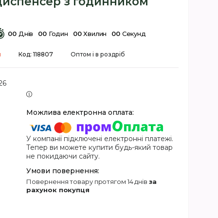
диспенсер з годинником
0
0
Днів
0
0
Годин
0
0
Хвилин
0
0
Секунд
я
Код:
118807
Оптом і в роздріб
26
У компанії підключені електронні платежі.
Тепер ви можете купити будь-який товар
не покидаючи сайту.
повернення товару протягом 14 днів
за
рахунок покупця