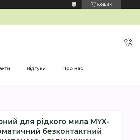
Кошик
акти
Відгуки
Про нас
рний для рідкого мила MYX-
томатичний безконтактний