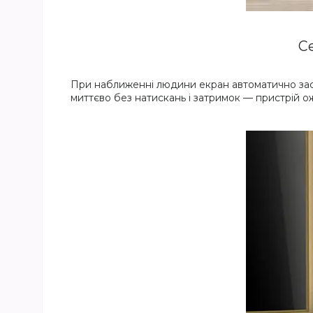
С
При наближенні людини екран автоматично за
миттєво без натискань і затримок — пристрій ож