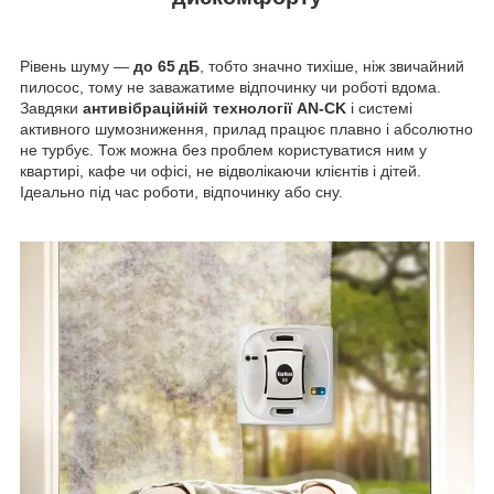
Рівень шуму —
до 65 дБ
, тобто значно тихіше, ніж звичайний
пилосос, тому не заважатиме відпочинку чи роботі вдома.
Завдяки
антивібраційній технології AN‑CK
і системі
активного шумозниження, прилад працює плавно і абсолютно
не турбує. Тож можна без проблем користуватися ним у
квартирі, кафе чи офісі, не відволікаючи клієнтів і дітей.
Ідеально під час роботи, відпочинку або сну.