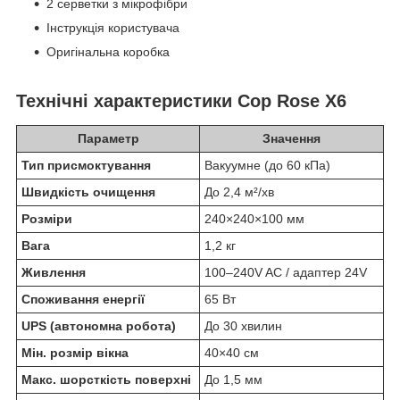
2 серветки з мікрофібри
Інструкція користувача
Оригінальна коробка
Технічні характеристики Cop Rose X6
Параметр
Значення
Тип присмоктування
Вакуумне (до 60 кПа)
Швидкість очищення
До 2,4 м²/хв
Розміри
240×240×100 мм
Вага
1,2 кг
Живлення
100–240V AC / адаптер 24V
Споживання енергії
65 Вт
UPS (автономна робота)
До 30 хвилин
Мін. розмір вікна
40×40 см
Макс. шорсткість поверхні
До 1,5 мм