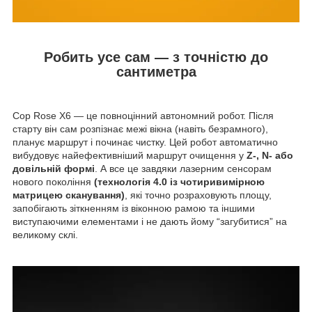
Робить усе сам — з точністю до
сантиметра
Cop Rose X6 — це повноцінний автономний робот. Після
старту він сам розпізнає межі вікна (навіть безрамного),
планує маршрут і починає чистку. Цей робот автоматично
вибудовує найефективніший маршрут очищення у
Z-, N- або
довільній формі
. А все це завдяки лазерним сенсорам
нового покоління
(технологія 4.0 із чотиривимірною
матрицею сканування)
, які точно розраховують площу,
запобігають зіткненням із віконною рамою та іншими
виступаючими елементами і не дають йому “загубитися” на
великому склі.