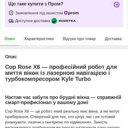
Що таке купити з Пром?
Замовлення під захистом
Доступна доставка
Опис
Характеристики
Відгуки про товар
Доставка
Опис
Cop Rose X6 — професійний робот для
миття вікон із лазерною навігацією і
турбокомпресором Kyle Turbo
Настав час забути про брудні вікна — справжній
смарт-професіонал у вашому домі
Cop Rose X6 — це робот, який реально миє вікна, а не імітує
прибирання. Створений для тих, хто цінує час і не готовий
ризикувати, лазячи з ганчіркою по підвіконнях. Замість
виснажливого прибирання ви просто натискаєте одну кнопку