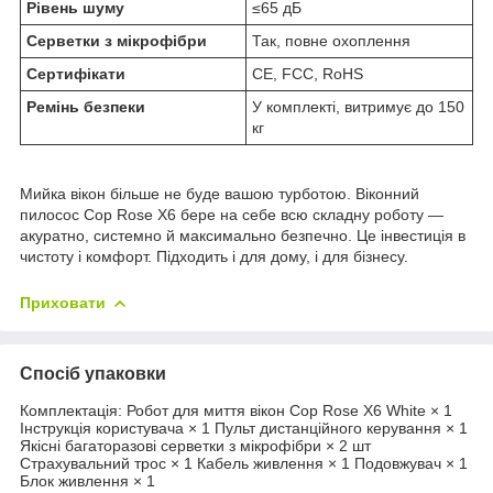
Рівень шуму
≤65 дБ
Серветки з мікрофібри
Так, повне охоплення
Сертифікати
CE, FCC, RoHS
Ремінь безпеки
У комплекті, витримує до 150
кг
Мийка вікон більше не буде вашою турботою. Віконний
пилосос Cop Rose X6 бере на себе всю складну роботу —
акуратно, системно й максимально безпечно. Це інвестиція в
чистоту і комфорт. Підходить і для дому, і для бізнесу.
Приховати
Спосіб упаковки
Комплектація: Робот для миття вікон Cop Rose X6 White × 1
Інструкція користувача × 1 Пульт дистанційного керування × 1
Якісні багаторазові серветки з мікрофібри × 2 шт
Страхувальний трос × 1 Кабель живлення × 1 Подовжувач × 1
Блок живлення × 1