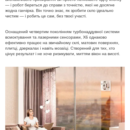
— і робот береться до справи з точністю, якої не досягне
жодна ганчірка. Він точно знає, як зробити скло ідеально
чистим — і робить це сам, без твоєї участі.
Оснащений четвертим поколінням турбонаддувної системи
всмоктування та лазерними сенсорами, X6 однаково
ефективно працює на звичайному склі, матових поверхнях,
плитці, дзеркалах і навіть мозаїці. Створений для тих, хто
цінує результат і не хоче ризикувати, миттям вікон на висоті.