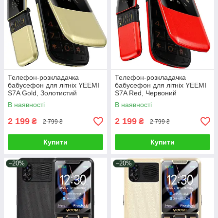
Телефон-розкладачка
Телефон-розкладачка
бабусефон для літніх YEEMI
бабусефон для літніх YEEMI
S7A Gold, Золотистий
S7A Red, Червоний
В наявності
В наявності
2 199
2 199
₴
₴
2 799 ₴
2 799 ₴
Купити
Купити
–20%
–20%