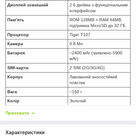
Дисплей зовнішній
2.6 дюйма з функціональним
інтерфейсом
Памʼять
ROM 128MB + RAM 64MB,
підтримка MicroSD до 32 ГБ
Процесор
Tiger T107
Камера
0.8 Мп
Батарея
~2400 мАг (заявлено 5900
мАг)
SIM-карти
2 SIM (2G/3G/4G)
Корпус
Лакований зносостійкий
пластик
Вага
~150 г
Колір
Золотий
Приховати
Характеристики