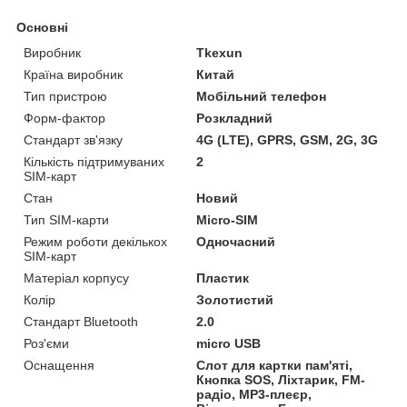
Основні
Виробник
Tkexun
Країна виробник
Китай
Тип пристрою
Мобільний телефон
Форм-фактор
Розкладний
Стандарт зв'язку
4G (LTE), GPRS, GSM, 2G, 3G
Кількість підтримуваних
2
SIM-карт
Стан
Новий
Тип SIM-карти
Micro-SIM
Режим роботи декількох
Одночасний
SIM-карт
Матеріал корпусу
Пластик
Колір
Золотистий
Стандарт Bluetooth
2.0
Роз'єми
micro USB
Оснащення
Слот для картки пам'яті,
Кнопка SOS, Ліхтарик, FM-
радіо, MP3-плеєр,