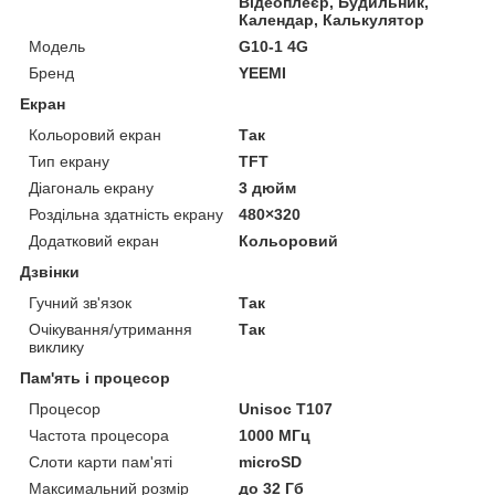
Відеоплеєр, Будильник,
Календар, Калькулятор
Модель
G10-1 4G
Бренд
YEEMI
Екран
Кольоровий екран
Так
Тип екрану
TFT
Діагональ екрану
3 дюйм
Роздільна здатність екрану
480×320
Додатковий екран
Кольоровий
Дзвінки
Гучний зв'язок
Так
Очікування/утримання
Так
виклику
Пам'ять і процесор
Процесор
Unisoc T107
Частота процесора
1000 МГц
Слоти карти пам'яті
microSD
Максимальний розмір
до 32 Гб