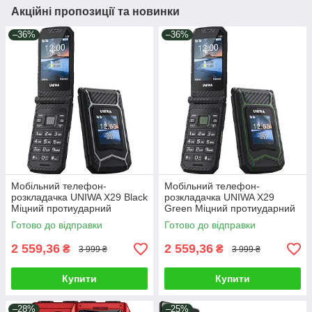
Акційні пропозиції та новинки
–36%
–36%
Мобільний телефон-
Мобільний телефон-
розкладачка UNIWA X29 Black
розкладачка UNIWA X29
Міцний протиударний
Green Міцний протиударний
бабушкофон з великими
бабушкофон з великими
Готово до відправки
Готово до відправки
кнопками і гучним динаміком
кнопками і гучним динаміком
Чорний
Зелений
2 559,36
2 559,36
₴
₴
3 999 ₴
3 999 ₴
Купити
Купити
–28%
–25%