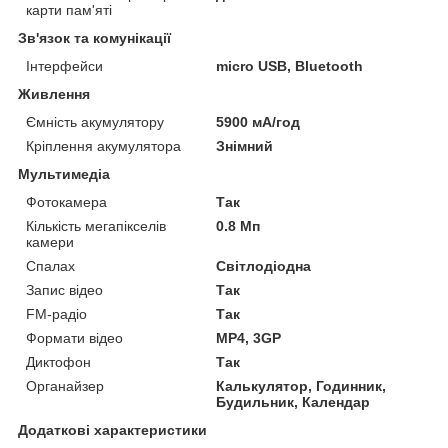
карти пам'яті
Зв'язок та комунікації
Інтерфейси
micro USB, Bluetooth
Живлення
Ємність акумулятору
5900 мА/год
Кріплення акумулятора
Знімний
Мультимедіа
Фотокамера
Так
Кількість мегапікселів
0.8 Мп
камери
Спалах
Світлодіодна
Запис відео
Так
FM-радіо
Так
Формати відео
MP4, 3GP
Диктофон
Так
Органайзер
Калькулятор, Годинник,
Будильник, Календар
Додаткові характеристики