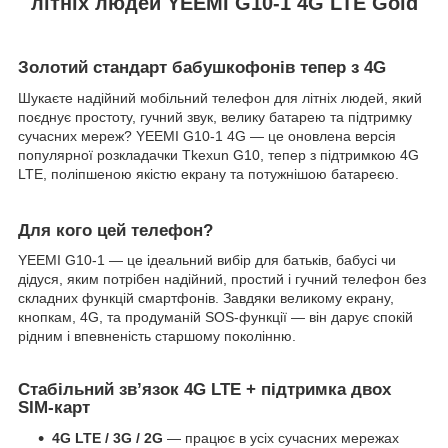
літніх людей YEEMI G10-1 4G LTE Gold
Золотий стандарт бабушкофонів тепер з 4G
Шукаєте надійний мобільний телефон для літніх людей, який
поєднує простоту, гучний звук, велику батарею та підтримку
сучасних мереж? YEEMI G10-1 4G — це оновлена версія
популярної розкладачки Tkexun G10, тепер з підтримкою 4G
LTE, поліпшеною якістю екрану та потужнішою батареєю.
Для кого цей телефон?
YEEMI G10-1 — це ідеальний вибір для батьків, бабусі чи
дідуся, яким потрібен надійний, простий і гучний телефон без
складних функцій смартфонів. Завдяки великому екрану,
кнопкам, 4G, та продуманій SOS-функції — він дарує спокій
рідним і впевненість старшому поколінню.
Стабільний звʼязок 4G LTE + підтримка двох
SIM-карт
4G LTE / 3G / 2G
— працює в усіх сучасних мережах