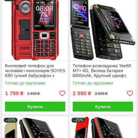
Кнопковий телефон для
Телефон-розкладачка YeeMI
чоловіків і пенсіонерів SOYES
M7+ 4G, Велика батарея
K80 гучний бабусефон з
6800mAh, Крупний шрифт,
великими кнопками і
FM, SOS, Великий дисплей
Готово до відправки
Готово до відправки
екраном, Червоний
3"
1 799
2 990
₴
₴
2 499 ₴
3 999 ₴
Купити
Купити
–21%
–21%