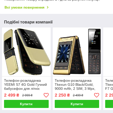
Всі умови повернення
Подібні товари компанії
Телефон-розкладачка
Телефон-розкладачка
Теле
YEEMI S7 4G Gold Гучний
Tkexun G10 Black/Gold,
Tkex
бабусефон для літніх
9000 mAh, 2 SIM, 3 Mpx,
F7 G
Золотистий
Гучний, сенсорний
гучн
2 499
2 250
2 2
₴
₴
2 999 ₴
2 499 ₴
дисплей 3" (Yeemi G10)
літн
кноп
Купити
Купити