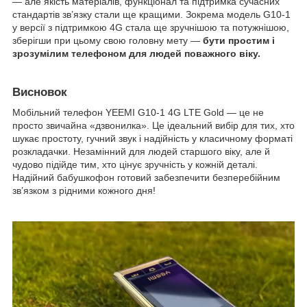
— але якість матеріалів, функціонал та підтримка сучасних
стандартів звʼязку стали ще кращими. Зокрема модель G10-1
у версії з підтримкою 4G стала ще зручнішою та потужнішою,
зберігши при цьому свою головну мету —
бути простим і
зрозумілим телефоном для людей поважного віку.
Висновок
Мобільний телефон YEEMI G10-1 4G LTE Gold — це не
просто звичайна «дзвонилка». Це ідеальний вибір для тих, хто
шукає простоту, гучний звук і надійність у класичному форматі
розкладачки. Незамінний для людей старшого віку, але й
чудово підійде тим, хто цінує зручність у кожній деталі.
Надійний бабушкофон готовий забезпечити безперебійним
зв’язком з рідними кожного дня!