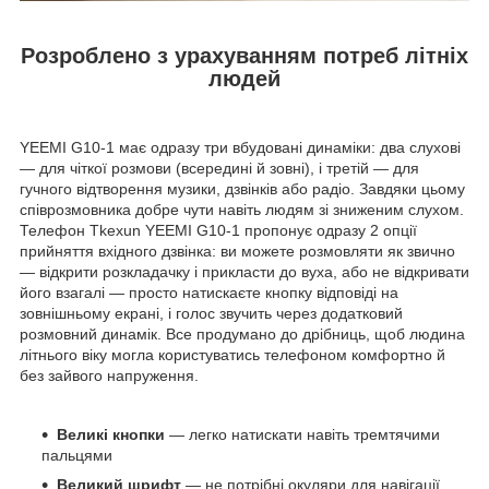
Розроблено з урахуванням потреб літніх
людей
YEEMI G10-1 має одразу три вбудовані динаміки: два слухові
— для чіткої розмови (всередині й зовні), і третій — для
гучного відтворення музики, дзвінків або радіо. Завдяки цьому
співрозмовника добре чути навіть людям зі зниженим слухом.
Телефон Tkexun YEEMI G10-1 пропонує одразу 2 опції
прийняття вхідного дзвінка: ви можете розмовляти як звично
— відкрити розкладачку і прикласти до вуха, або не відкривати
його взагалі — просто натискаєте кнопку відповіді на
зовнішньому екрані, і голос звучить через додатковий
розмовний динамік. Все продумано до дрібниць, щоб людина
літнього віку могла користуватись телефоном комфортно й
без зайвого напруження.
Великі кнопки
— легко натискати навіть тремтячими
пальцями
Великий шрифт
— не потрібні окуляри для навігації