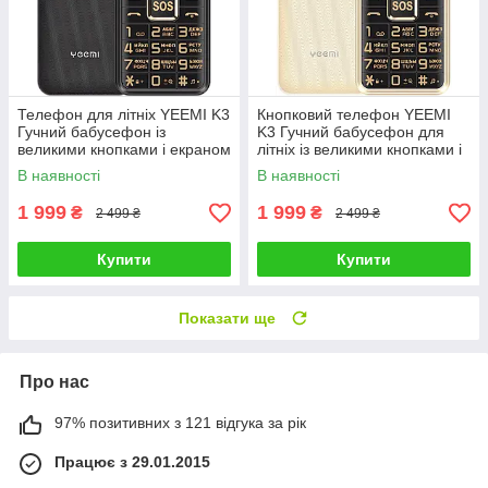
Телефон для літніх YEEMI K3
Кнопковий телефон YEEMI
Гучний бабусефон із
K3 Гучний бабусефон для
великими кнопками і екраном
літніх із великими кнопками і
Чорний
екраном Золотистий
В наявності
В наявності
1 999
1 999
₴
₴
2 499 ₴
2 499 ₴
Купити
Купити
Показати ще
Про нас
97% позитивних з 121 відгука за рік
Працює з 29.01.2015