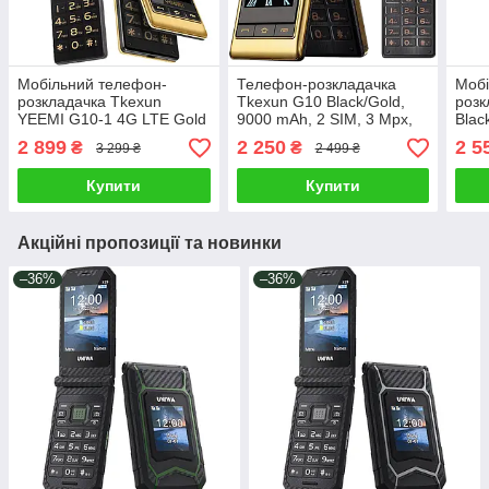
Мобільний телефон-
Телефон-розкладачка
Мобі
розкладачка Tkexun
Tkexun G10 Black/Gold,
розк
YEEMI G10-1 4G LTE Gold
9000 mAh, 2 SIM, 3 Mpx,
Blac
Гучний бабушкофон для
Гучний, сенсорний
про
2 899
2 250
2 5
₴
₴
3 299 ₴
2 499 ₴
літніх людей
дисплей 3" (Yeemi G10)
бабу
кноп
Купити
Купити
дина
Акційні пропозиції та новинки
–36%
–36%