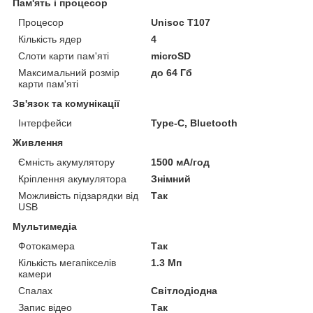
Пам'ять і процесор
Процесор
Unisoc T107
Кількість ядер
4
Слоти карти пам'яті
microSD
Максимальний розмір
до 64 Гб
карти пам'яті
Зв'язок та комунікації
Інтерфейси
Type-C, Bluetooth
Живлення
Ємність акумулятору
1500 мА/год
Кріплення акумулятора
Знімний
Можливість підзарядки від
Так
USB
Мультимедіа
Фотокамера
Так
Кількість мегапікселів
1.3 Мп
камери
Спалах
Світлодіодна
Запис відео
Так