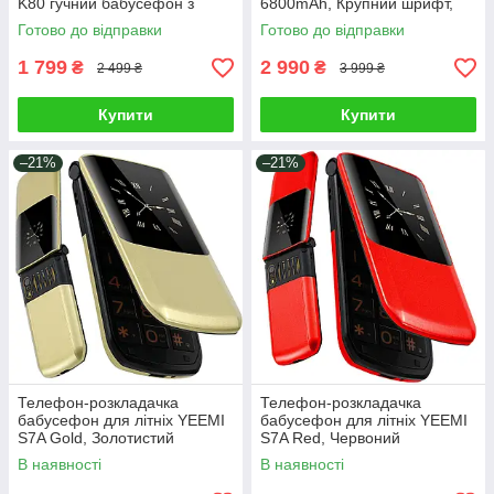
K80 гучний бабусефон з
6800mAh, Крупний шрифт,
великими кнопками і
FM, SOS, Великий дисплей
Готово до відправки
Готово до відправки
екраном, Червоний
3"
1 799
2 990
₴
₴
2 499 ₴
3 999 ₴
Купити
Купити
–21%
–21%
Телефон-розкладачка
Телефон-розкладачка
бабусефон для літніх YEEMI
бабусефон для літніх YEEMI
S7A Gold, Золотистий
S7A Red, Червоний
В наявності
В наявності