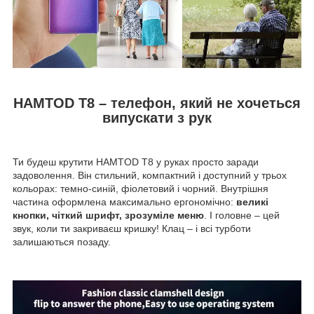
HAMTOD T8 – телефон, який не хочеться
випускати з рук
Ти будеш крутити HAMTOD T8 у руках просто заради
задоволення. Він стильний, компактний і доступний у трьох
кольорах: темно-синій, фіолетовий і чорний. Внутрішня
частина оформлена максимально ергономічно:
великі
кнопки, чіткий шрифт, зрозуміле меню
. І головне – цей
звук, коли ти закриваєш кришку! Клац – і всі турботи
залишаються позаду.