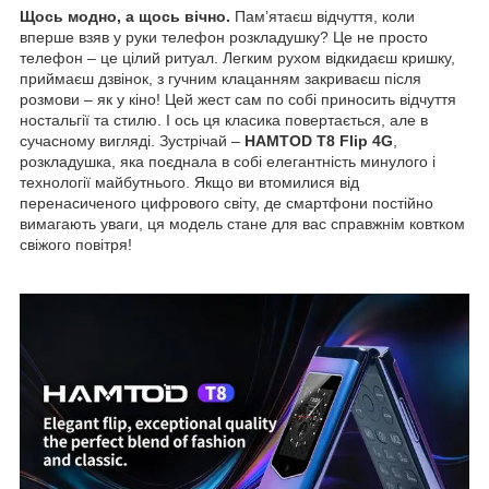
Щось модно, а щось вічно.
Пам’ятаєш відчуття, коли
вперше взяв у руки телефон розкладушку? Це не просто
телефон – це цілий ритуал. Легким рухом відкидаєш кришку,
приймаєш дзвінок, з гучним клацанням закриваєш після
розмови – як у кіно! Цей жест сам по собі приносить відчуття
ностальгії та стилю. І ось ця класика повертається, але в
сучасному вигляді. Зустрічай –
HAMTOD T8 Flip 4G
,
розкладушка, яка поєднала в собі елегантність минулого і
технології майбутнього. Якщо ви втомилися від
перенасиченого цифрового світу, де смартфони постійно
вимагають уваги, ця модель стане для вас справжнім ковтком
свіжого повітря!