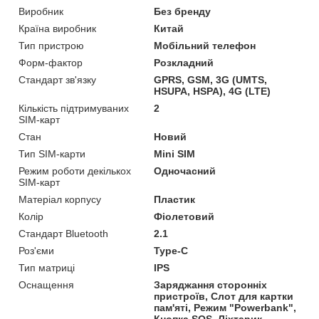
Виробник
Без бренду
Країна виробник
Китай
Тип пристрою
Мобільний телефон
Форм-фактор
Розкладний
Стандарт зв'язку
GPRS, GSM, 3G (UMTS,
HSUPA, HSPA), 4G (LTE)
Кількість підтримуваних
2
SIM-карт
Стан
Новий
Тип SIM-карти
Mini SIM
Режим роботи декількох
Одночасний
SIM-карт
Матеріал корпусу
Пластик
Колір
Фіолетовий
Стандарт Bluetooth
2.1
Роз'єми
Type-C
Тип матриці
IPS
Оснащення
Заряджання сторонніх
пристроїв, Слот для картки
пам'яті, Режим "Powerbank",