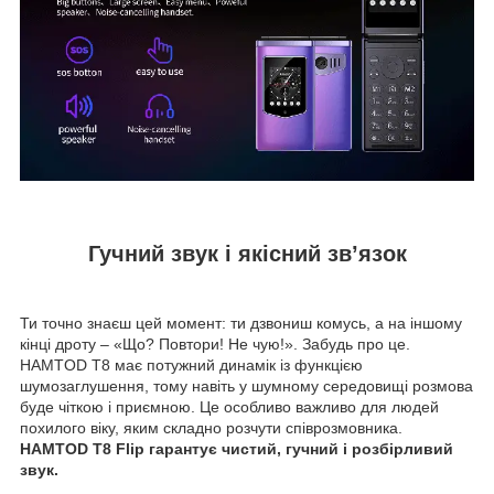
Гучний звук і якісний зв’язок
Ти точно знаєш цей момент: ти дзвониш комусь, а на іншому
кінці дроту – «Що? Повтори! Не чую!». Забудь про це.
HAMTOD T8 має потужний динамік із функцією
шумозаглушення, тому навіть у шумному середовищі розмова
буде чіткою і приємною. Це особливо важливо для людей
похилого віку, яким складно розчути співрозмовника.
HAMTOD T8 Flip гарантує чистий, гучний і розбірливий
звук.