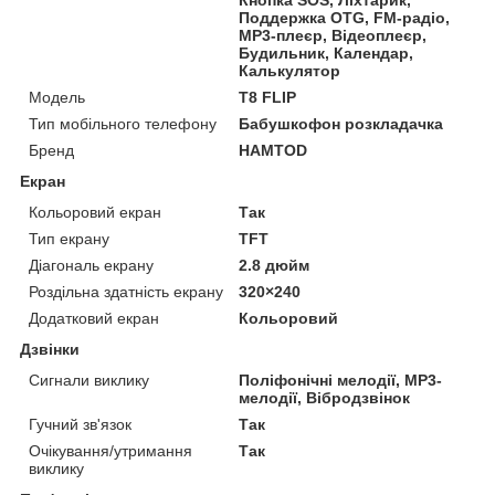
Кнопка SOS, Ліхтарик,
Поддержка OTG, FM-радіо,
MP3-плеєр, Відеоплеєр,
Будильник, Календар,
Калькулятор
Модель
T8 FLIP
Тип мобільного телефону
Бабушкофон розкладачка
Бренд
HAMTOD
Екран
Кольоровий екран
Так
Тип екрану
TFT
Діагональ екрану
2.8 дюйм
Роздільна здатність екрану
320×240
Додатковий екран
Кольоровий
Дзвінки
Сигнали виклику
Поліфонічні мелодії, MP3-
мелодії, Вібродзвінок
Гучний зв'язок
Так
Очікування/утримання
Так
виклику