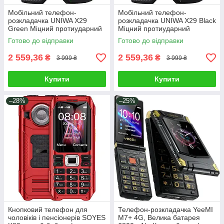
Мобільний телефон-
Мобільний телефон-
розкладачка UNIWA X29
розкладачка UNIWA X29 Black
Green Міцний протиударний
Міцний протиударний
бабушкофон з великими
бабушкофон з великими
Готово до відправки
Готово до відправки
кнопками і гучним динаміком
кнопками і гучним динаміком
Зелений
Чорний
2 559,36
2 559,36
₴
₴
3 999 ₴
3 999 ₴
Купити
Купити
–28%
–25%
Кнопковий телефон для
Телефон-розкладачка YeeMI
чоловіків і пенсіонерів SOYES
M7+ 4G, Велика батарея