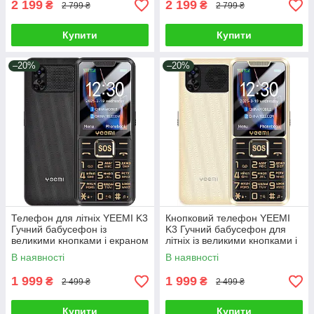
2 199
2 199
₴
₴
2 799 ₴
2 799 ₴
Купити
Купити
–20%
–20%
Телефон для літніх YEEMI K3
Кнопковий телефон YEEMI
Гучний бабусефон із
K3 Гучний бабусефон для
великими кнопками і екраном
літніх із великими кнопками і
Чорний
екраном Золотистий
В наявності
В наявності
1 999
1 999
₴
₴
2 499 ₴
2 499 ₴
Купити
Купити