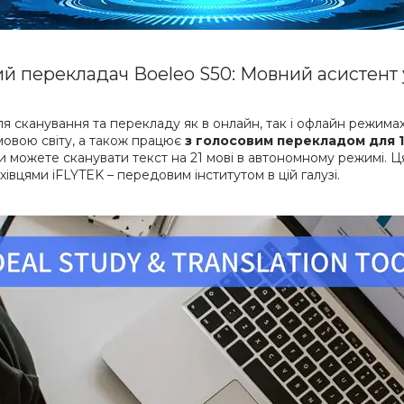
й перекладач Boeleo S50: Мовний асистент 
 для сканування та перекладу як в онлайн, так і офлайн режим
мовою світу, а також працює
з голосовим перекладом для 1
 ви можете сканувати текст на 21 мові в автономному режимі.
івцями iFLYTEK – передовим інститутом в цій галузі.