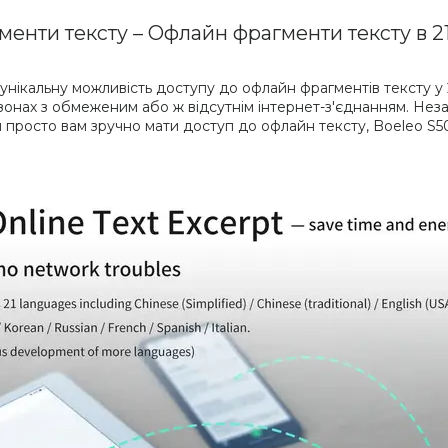
менти тексту – Офлайн фрагменти тексту в 21
ікальну можливість доступу до офлайн фрагментів тексту у 21
 зонах з обмеженим або ж відсутнім інтернет-з'єднанням. Неза
чи просто вам зручно мати доступ до офлайн тексту, Boeleo S50