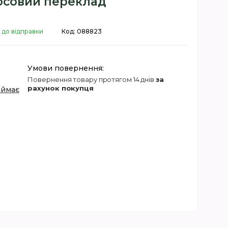
осовий переклад
 до відправки
Код:
088823
повернення товару протягом 14 днів
за
рахунок покупця
иймає