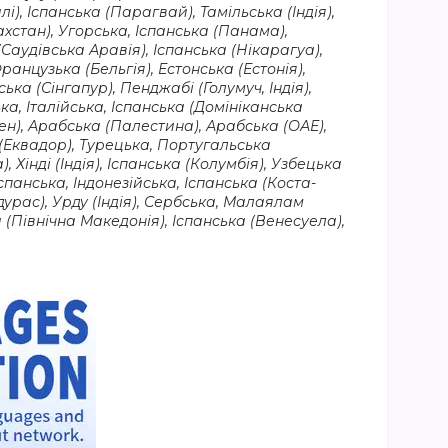
і), Іспанська (Парагвай), Тамільська (Індія),
хстан), Угорська, Іспанська (Панама),
Саудівська Аравія), Іспанська (Нікарагуа),
ранцузька (Бельгія), Естонська (Естонія),
ька (Сінгапур), Пенджабі (Голумуч, Індія),
а, Італійська, Іспанська (Домініканська
ен), Арабська (Палестина), Арабська (ОАЕ),
а (Еквадор), Турецька, Португальська
 Хінді (Індія), Іспанська (Колумбія), Узбецька
панська, Індонезійська, Іспанська (Коста-
ндурас), Урду (Індія), Сербська, Малаялам
а (Північна Македонія), Іспанська (Венесуела),