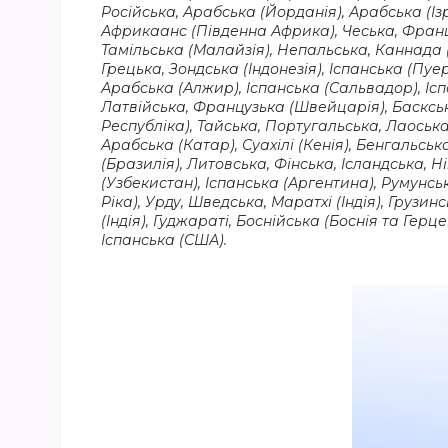
Російська, Арабська (Йорданія), Арабська (Ізра
Африкаанс (Південна Африка), Чеська, Францу
Тамільська (Малайзія), Непальська, Каннада (
Грецька, Зондська (Індонезія), Іспанська (Пуе
Арабська (Алжир), Іспанська (Сальвадор), Іспа
Латвійська, Французька (Швейцарія), Баскська
Республіка), Тайська, Португальська, Лаоська
Арабська (Катар), Суахілі (Кенія), Бенгальськ
(Бразилія), Литовська, Фінська, Ісландська, Ні
(Узбекистан), Іспанська (Аргентина), Румунсь
Ріка), Урду, Шведська, Маратхі (Індія), Грузин
(Індія), Гуджараті, Боснійська (Боснія та Гер
Іспанська (США).