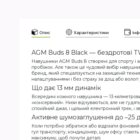
Опис
Характеристики
Інф
AGM Buds 8 Black — бездротові 
Навушники AGM Buds 8 створені для спорту і акт
пробіжок. Але також це чудовий вибір навушник
бренд, який спеціалізується на захищеній техни
налаштуваннями і без страху за дощ або вологі
Що дає 13 мм динамік
Всередині кожного навушника — 13-міліметрови
«консервний». Низи відчуваються, але не гудят
спокійний джаз, і щільний електронний трек, і
Активне шумозаглушення до –25 
Коли потрібно зібратися або відрізати фонов
гул транспорту, кондиціонер, шум офісу стають
максимуму, щоб почути деталі.