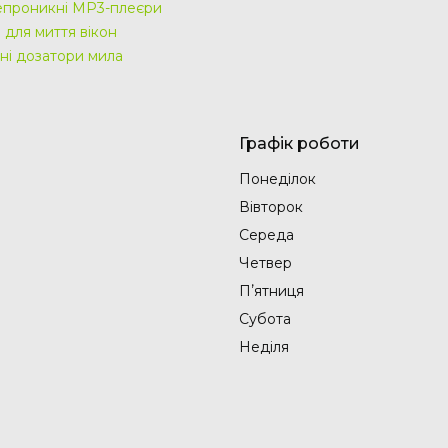
проникні MP3-плеєри
 для миття вікон
ні дозатори мила
Графік роботи
Понеділок
Вівторок
Середа
Четвер
Пʼятниця
Субота
Неділя