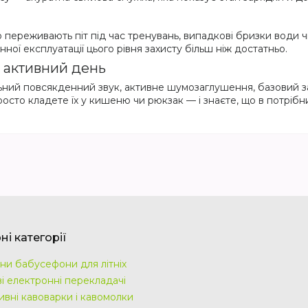
переживають піт під час тренувань, випадкові бризки води ч
енної експлуатації цього рівня захисту більш ніж достатньо.
 активний день
ьний повсякденний звук, активне шумозаглушення, базовий за
осто кладете їх у кишеню чи рюкзак — і знаєте, що в потрібний
і категорії
ни бабусефони для літніх
і електронні перекладачі
ивні кавоварки і кавомолки