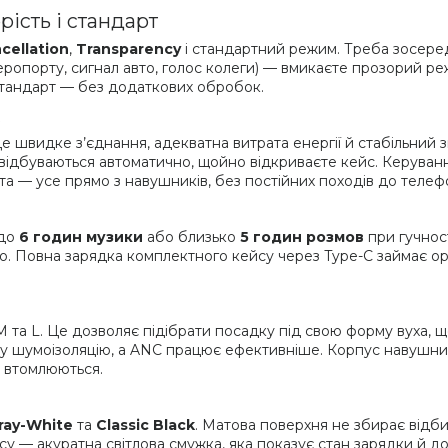
рість і стандарт
cellation
,
Transparency
і стандартний режим. Треба зосере
еропорту, сигнал авто, голос колеги) — вмикаєте прозорий ре
стандарт — без додаткових обробок.
Це швидке з’єднання, адекватна витрата енергії й стабільний зв
відбуваються автоматично, щойно відкриваєте кейс. Керуванн
нта — усе прямо з навушників, без постійних походів до телеф
 до
6 годин музики
або близько
5 годин розмов
при гучнос
то. Повна зарядка комплектного кейсу через Type-C займає о
 M та L. Це дозволяє підібрати посадку під свою форму вуха,
у шумоізоляцію, а ANC працює ефективніше. Корпус навушникі
е втомлюються.
ray-White
та
Classic Black
. Матова поверхня не збирає відбит
су — акуратна світлова смужка, яка показує стан зарядки й д