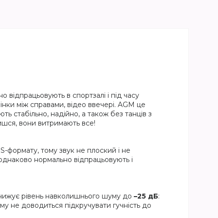
о відпрацьовують в спортзалі і під часу
інки між справами, відео ввечері. AGM це
ь стабільно, надійно, а також без танців з
ишся, вони витримають все!
-формату, тому звук не плоский і не
8 однаково нормально відпрацьовують і
знижує рівень навколишнього шуму до
–25 дБ
:
ому не доводиться підкручувати гучність до