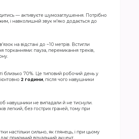
дитись — активуєте шумозаглушення. Потрібно
жим, і навколишній звук м’яко додається до
’язок на відстані до ~10 метрів. Встигли
я торканнями: пауза, перемикання треків,
ону.
ті близько 70%. Це типовий робочий день у
рієнтовно
2 години
, після чого навушники
 щоб навушники не випадали й не тиснули.
в легкий, без гострих граней, тому при
ки настільки сильно, як глянець, і при цьому
одає приємний візуальний акцент.