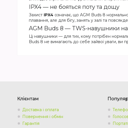
IPX4 — не бояться поту та дощу
Захист
IPX4
означає, що AGM Buds 8 нормально 
плавання, але для бігу, занять у залі та повсякд
AGM Buds 8 — TWS-навушники на
Ці навушники — для тих, кому потрібен нормал
Buds 8 не вимагають до себе зайвої уваги, ви пр
Клієнтам
Популярн
Доставка і оплата
Телефо
Повернення і обмін
Голосов
Гарантія
Портат