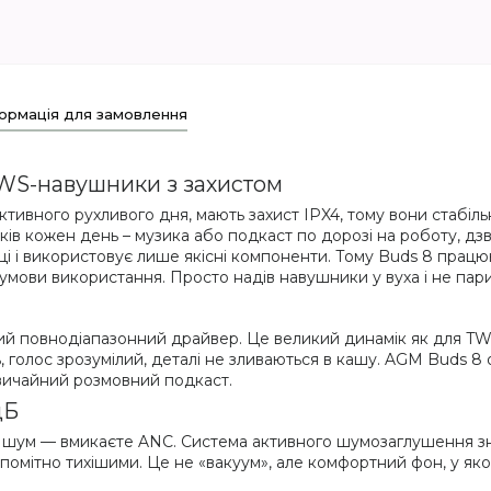
ормація для замовлення
TWS-навушники з захистом
ивного рухливого дня, мають захист IPX4, тому вони стабільн
ів кожен день – музика або подкаст по дорозі на роботу, дзв
ці і використовує лише якісні компоненти. Тому Buds 8 працюют
 умови використання. Просто надів навушники у вуха і не пар
й повнодіапазонний драйвер. Це великий динамік як для TWS
ь, голос зрозумілий, деталі не зливаються в кашу. AGM Buds 
 звичайний розмовний подкаст.
дБ
ий шум — вмикаєте ANC. Система активного шумозаглушення 
 помітно тихішими. Це не «вакуум», але комфортний фон, у як