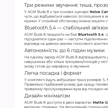
Три режими звучання: тиша, прозо
У AGM Buds 8 є три основні сценарії:
Noise Can
чути, що відбувається навколо (оголошення в а
музики. У спокійній обстановці можна лишити 
Bluetooth 5.4 — стабільний зв’язок
AGM Buds 8 працюють на базі
Bluetooth 5.4
. 
під’єднатися один раз — наступні підключення 
відповіді на дзвінки, виклик голосового асисте
Автономність: до 6 годин музики
На одному заряді AGM Buds 8 відпрацьовують
навушниках або кілька тренувань/походів у міс
знову готові до марафону із звучання.
Легка посадка і формат
У комплекті йдуть амбушюри трьох розмірів: S,
Правильно підібраний розмір дає кращу пасивн
тривалому прослуховуванні вуха від посадки н
Дизайн мінімалізм
AGM Buds 8 доступні в двох варіантах:
Matte G
виглядає стримано. На фронтальній стороні кей