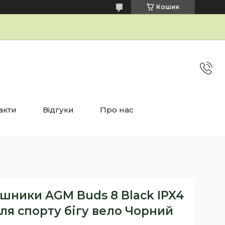
Кошик
акти
Відгуки
Про нас
шники AGM Buds 8 Black IPX4
для спорту бігу вело Чорний