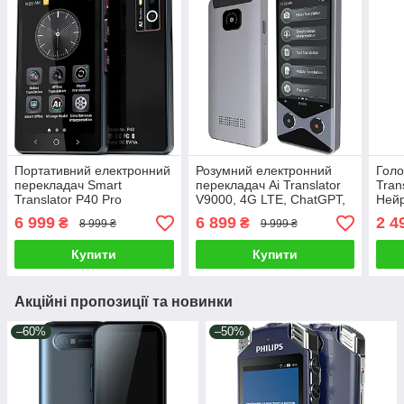
Портативний електронний
Розумний електронний
Голо
перекладач Smart
перекладач Ai Translator
Tran
Translator P40 Pro
V9000, 4G LTE, ChatGPT,
Нейр
[Українська мова офлайн]
Нейронний переклад 137
мов,
6 999
6 899
2 4
₴
₴
8 999 ₴
9 999 ₴
Голосовий переклад 24
мов + 16 офлайн, 1750
MP3
офлайн мови 142 онлайн
мАг
Купити
Купити
Акційні пропозиції та новинки
–60%
–50%