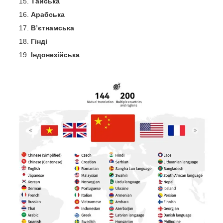
Тайська
Арабська
Вʼєтнамська
Гінді
Індонезійська