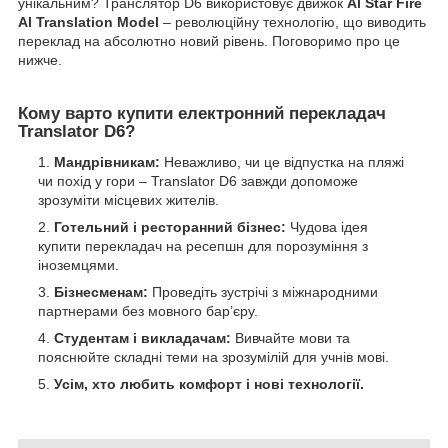
унікальним? Транслятор D6 використовує движок
Al Star Fire
AI Translation Model
– революційну технологію, що виводить
переклад на абсолютно новий рівень. Поговоримо про це
нижче.
Кому варто купити електронний перекладач
Translator D6?
Мандрівникам:
Неважливо, чи це відпустка на пляжі
чи похід у гори – Translator D6 завжди допоможе
зрозуміти місцевих жителів.
Готельний і ресторанний бізнес:
Чудова ідея
купити перекладач на ресепшн для порозуміння з
іноземцями.
Бізнесменам:
Проведіть зустрічі з міжнародними
партнерами без мовного бар’єру.
Студентам і викладачам:
Вивчайте мови та
пояснюйте складні теми на зрозумілій для учнів мові.
Усім, хто любить комфорт і нові технології.