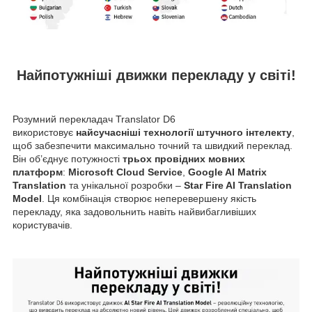
Найпотужніші движки перекладу у світі!
Розумний перекладач Translator D6
використовує
найсучасніші технології штучного інтелекту
,
щоб забезпечити максимально точний та швидкий переклад.
Він об’єднує потужності
трьох провідних мовних
платформ
:
Microsoft Cloud Service
,
Google AI Matrix
Translation
та унікальної розробки –
Star Fire AI Translation
Model
. Ця комбінація створює неперевершену якість
перекладу, яка задовольнить навіть найвибагливіших
користувачів.