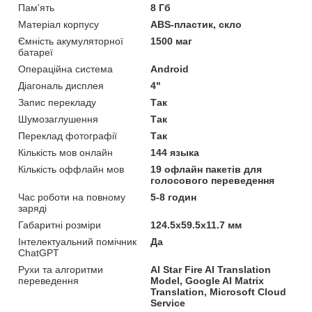
Пам'ять
8 Гб
Матеріал корпусу
ABS-пластик, скло
Ємність акумуляторної
1500 маг
батареї
Операційна система
Android
Діагональ дисплея
4"
Запис перекладу
Так
Шумозаглушення
Так
Переклад фотографії
Так
Кількість мов онлайн
144 языка
Кількість оффлайн мов
19 офлайн пакетів для
голосового переведення
Час роботи на повному
5-8 годин
заряді
Габаритні розміри
124.5x59.5x11.7 мм
Інтелектуальний помічник
Да
ChatGPT
Рухи та алгоритми
Al Star Fire AI Translation
переведення
Model, Google AI Matrix
Translation, Microsoft Cloud
Service