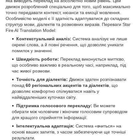
яка виводить переклад на абсолютно новий рівень. Цей
движок розроблений спеціально для того, щоб максимально
точно передавати контекст, нюанси та емоції мовлення.
Особливістю моделі є її здатність адаптуватися до складних
структур мови, діалектів та розмовних виразів. Переваги Star
Fire AI Translation Model:
Контекстуальний аналіз:
Система аналізує не лише
окремі слова, а й повні речення, що дозволяє уникати
помилок у значенні.
Швидкість роботи:
Переклад виконується миттєво,
що особливо важливо в реальному часі, наприклад, під
час живої розмови.
Точність для діалектів:
Движок здатен розпізнавати
понад
60 регіональних акцентів та діалектів
, що
дозволяє комфортно спілкуватися навіть у
найвіддаленіших куточках світу.
Підтримка голосового перекладу:
Ви можете
обирати між чоловічим і жіночим голосовим супроводом
для кращого сприйняття інформації.
Інтелектуальна адаптація:
Система «вчиться» на
основі ваших запитів, з часом забезпечуючи ще точніші
результати.