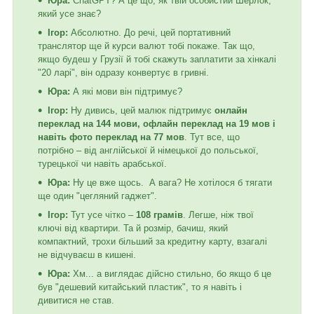
Юра:
ChatGPT? А це що, як твій особистий Шерлок,
який усе знає?
Ігор:
Абсолютно. До речі, цей портативний
транслятор ще й курси валют тобі покаже. Так що,
якщо будеш у Грузії й тобі скажуть заплатити за хінкалі
"20 ларі", він одразу конвертує в гривні.
Юра:
А які мови він підтримує?
Ігор:
Ну дивись, цей малюк підтримує
онлайн
переклад на 144 мови, офлайн переклад на 19 мов і
навіть фото переклад на 77 мов
. Тут все, що
потрібно – від англійської й німецької до польської,
турецької чи навіть арабської.
Юра:
Ну це вже щось. А вага? Не хотілося б тягати
ще один "цегляний гаджет".
Ігор:
Тут усе чітко –
108 грамів
. Легше, ніж твої
ключі від квартири. Та й розмір, бачиш, який
компактний, трохи більший за кредитну карту, взагалі
не відчуваєш в кишені.
Юра:
Хм... а виглядає дійсно стильно, бо якщо б це
був "дешевий китайський пластик", то я навіть і
дивитися не став.