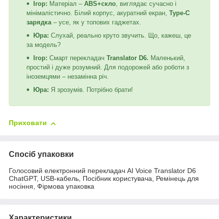
Ігор:
Матеріал –
ABS+скло
, виглядає сучасно і
мінімалістично. Білий корпус, акуратний екран,
Type-C
зарядка
– усе, як у топових гаджетах.
Юра:
Слухай, реально круто звучить. Що, кажеш, це
за модель?
Ігор:
Смарт перекладач
Translator D6.
Маленький,
простий і дуже розумний. Для подорожей або роботи з
іноземцями – незамінна річ.
Юра:
Я зрозумів. Потрібно брати!
Приховати
Спосіб упаковки
Голосовий електронний перекладач AI Voice Translator D6
ChatGPT, USB-кабель, Посібник користувача, Ремінець для
носіння, Фірмова упаковка
Характеристики