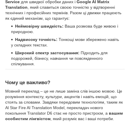
Service
для швидкої обробки даних і
Google AI Matrix
Translation
, який славиться своєю точністю у відтворенні
технічних і професійних термінів. Разом ці движки працюють
як єдиний механізм, що гарантує:
Неймовірну швидкість:
Ваша розмова буде живою і
природною.
Надвисоку точність:
Тонкощі мови збережено навіть
у складних текстах.
Широкий спектр застосування:
Підходить для
подорожей, бізнесу, навчання чи повсякденного
спілкування.
Чому це важливо?
Мовний переклад – це не лише заміна слів іншою мовою. Це
розуміння контексту, культури, акцентів і навіть емоцій, що
стоять за словами. Завдяки передовим технологіям, таким як
Al Star Fire AI Translation Model, перекладач нового
поколыння Translator D6 стає не просто пристроєм, а
вашим
особистим лінгвістом
, який розуміє вас і ваші потреби.