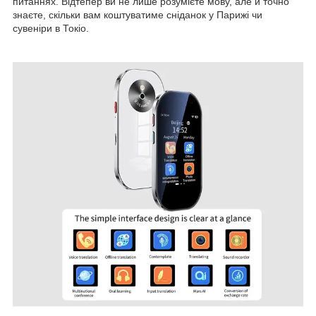
питаннях. Відтепер ви не лише розумієте мову, але й точно
знаєте, скільки вам коштуватиме сніданок у Парижі чи
сувеніри в Токіо.