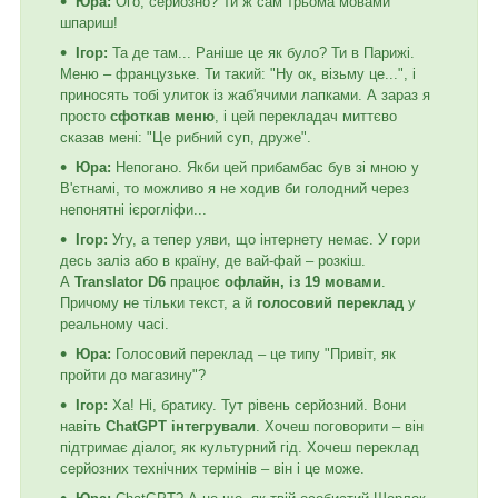
Юра:
Ого, серйозно? Ти ж сам трьома мовами
шпариш!
Ігор:
Та де там... Раніше це як було? Ти в Парижі.
Меню – французьке. Ти такий: "Ну ок, візьму це...", і
приносять тобі улиток із жаб'ячими лапками. А зараз я
просто
сфоткав меню
, і цей перекладач миттєво
сказав мені: "Це рибний суп, друже".
Юра:
Непогано. Якби цей прибамбас був зі мною у
В'єтнамі, то можливо я не ходив би голодний через
непонятні ієрогліфи...
Ігор:
Угу, а тепер уяви, що інтернету немає. У гори
десь заліз або в країну, де вай-фай – розкіш.
А
Translator D6
працює
офлайн, із 19 мовами
.
Причому не тільки текст, а й
голосовий переклад
у
реальному часі.
Юра:
Голосовий переклад – це типу "Привіт, як
пройти до магазину"?
Ігор:
Ха! Ні, братику. Тут рівень серйозний. Вони
навіть
ChatGPT інтегрували
. Хочеш поговорити – він
підтримає діалог, як культурний гід. Хочеш переклад
серйозних технічних термінів – він і це може.