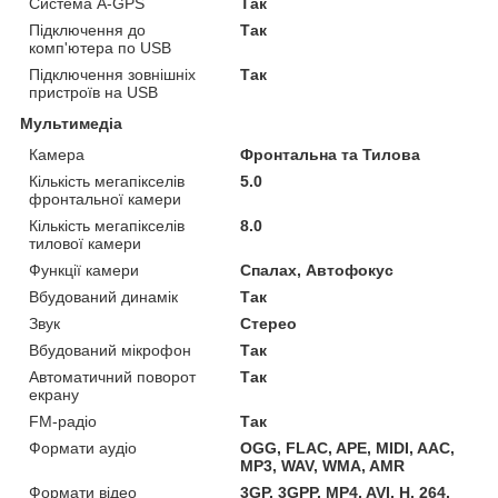
Система A-GPS
Так
Підключення до
Так
комп'ютера по USB
Підключення зовнішніх
Так
пристроїв на USB
Мультимедіа
Камера
Фронтальна та Тилова
Кількість мегапікселів
5.0
фронтальної камери
Кількість мегапікселів
8.0
тилової камери
Функції камери
Спалах, Автофокус
Вбудований динамік
Так
Звук
Стерео
Вбудований мікрофон
Так
Автоматичний поворот
Так
екрану
FM-радіо
Так
Формати аудіо
OGG, FLAC, APE, MIDI, AAC,
MP3, WAV, WMA, AMR
Формати відео
3GP, 3GPP, MP4, AVI, H. 264,