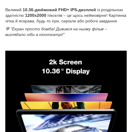
Великий
10.36-дюймовий FHD+ IPS-дисплей
із роздільною
здатністю
1200x2000
пікселів – це щось неймовірне! Картинка
чітка й яскрава, будь то ігри, серіали або робочі завдання.
💬 "Екран просто бомба! Дивився на ньому фільм –
виглядало ніби в кінотеатрі!"