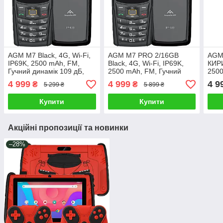
AGM M7 Black, 4G, Wi-Fi,
AGM M7 PRO 2/16GB
AGM
IP69K, 2500 mAh, FM,
Black, 4G, Wi-Fi, IP69K,
КИРИ
Гучний динамік 109 дБ,
2500 mAh, FM, Гучний
2500
Сенсорний дисплей 2.4",
динамік 109 дБ,
Гучн
4 999
4 999
4 9
₴
₴
5 299 ₴
5 899 ₴
Протиударний телефон
Сенсорний дисплей 2.4",
Дисп
Протиударний телефон
Про
Купити
Купити
Акційні пропозиції та новинки
–28%