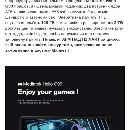
напрочуд зручним і мобільним. Процесор
MediaTek Helio
G99
працює, як швейцарський годинник: два потужних ядра
A76 та шість економних A55 забезпечують баланс між
швидкістю й автономністю. Оперативна пам’ять 4 ГБ і
внутрішня пам’ять
128 ГБ
із можливістю розширення
до 2 ТБ
роблять цей планшет гнучким у використанні. Зберігайте купу
фото, додатків і відео, навіть не думаючи про невчасно
заповнену памʼять.
Планшет АГМ ПАД П1 ЛАЙТ за ціною,
якій складно знайти конкурентів, вже чекає на ваше
замовлення в Екстрім-Маркеті!