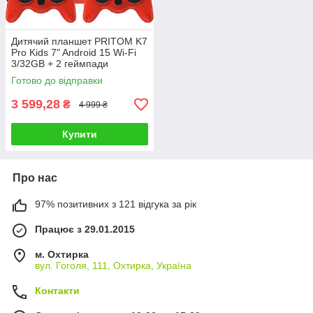
Дитячий планшет PRITOM K7
Pro Kids 7" Android 15 Wi-Fi
3/32GB + 2 геймпади
(джойстики) в протиударному
Готово до відправки
кейсі для дітей, Червоний
3 599,28
₴
4 999 ₴
Купити
Про нас
97% позитивних з 121 відгука за рік
Працює з 29.01.2015
м. Охтирка
вул. Гоголя, 111, Охтирка, Україна
Контакти