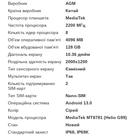
Виробник
AGM
Країна виробник
Китай
Процесор планшета
MediaTek
Частота процесора
2200 МГц
Кількість ядер процесора
8
Об'єм оперативної пам'яті
4096 MB
Об'єм вбудованої пам'яті
128 GB
Діагональ екрану
10.36 дюйм
Роздільна здатність екрану
2000x1200
Тип сенсорного екрану
Ємнісний
Мультитач екран
Так
Кількість підтримуваних
2
SIM-карт
Тип SIM-карти
Nano-SIM
Операційна система
Android 13.0
Колір
Сірий
Модель процесора
MediaTek MT8781 (Helio G99)
Стан
Новий
Стандартний захист
IP68, IP69K