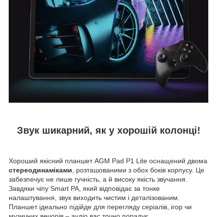
Звук шикарний, як у хорошій колонці!
Хороший якісний планшет AGM Pad P1 Lite оснащений двома
стереодинаміками
, розташованими з обох боків корпусу. Це
забезпечує не лише гучність, а й високу якість звучання.
Завдяки чіпу Smart PA, який відповідає за тонке
налаштування, звук виходить чистим і деталізованим.
Планшет ідеально підійде для перегляду серіалів, ігор чи
музичних вечорів – аудіо вас точно порадує.