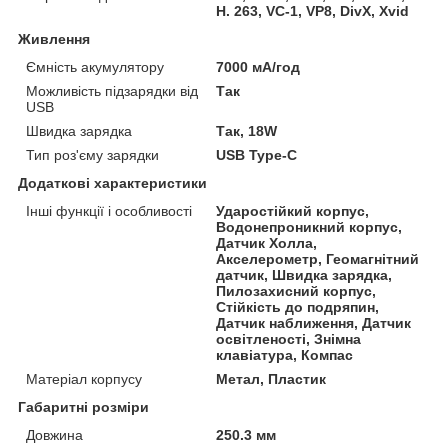
H. 263, VC-1, VP8, DivX, Xvid
Живлення
Ємність акумулятору
7000 мА/год
Можливість підзарядки від
Так
USB
Швидка зарядка
Так, 18W
Тип роз'єму зарядки
USB Type-C
Додаткові характеристики
Інші функції і особливості
Ударостійкий корпус,
Водонепроникний корпус,
Датчик Холла,
Акселерометр, Геомагнітний
датчик, Швидка зарядка,
Пилозахисний корпус,
Стійкість до подряпин,
Датчик наближення, Датчик
освітленості, Знімна
клавіатура, Компас
Матеріал корпусу
Метал, Пластик
Габаритні розміри
Довжина
250.3 мм