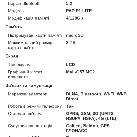
Версія Bluetooth
5.2
Модель
PAD P1 LITE
Модифікація пам'яті
4/128Gb
Пам'ять
Підтримувані карти пам'яті
microSD
Максимальний розмір
2 ТБ
карти пам'яті
Екран
Тип екрану
LCD
Графічний чіпсет
Mali-G57 MC2
планшета
Зв'язок та комунікації
Мережеві адаптери
DLNA, Bluetooth, Wi-Fi, Wi-Fi
Direct
Робота в режимі телефону
Так
Стандарт зв'язку
GPRS, GSM, 3G (UMTS,
HSUPA, HSPA), 4G (LTE)
Супутникова навігація
Galileo, Beidou, GPS,
ГЛОНАСС