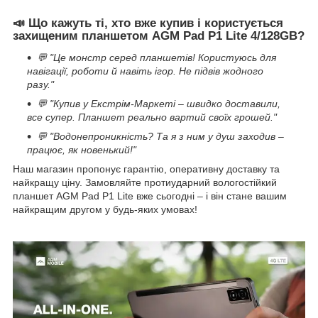
📣 Що кажуть ті, хто вже купив і користується
захищеним планшетом AGM Pad P1 Lite 4/128GB?
💬
"Це монстр серед планшетів! Користуюсь для
навігації, роботи й навіть ігор. Не підвів жодного
разу."
💬 "Купив у Екстрім-Маркеті – швидко доставили,
все супер. Планшет реально вартий своїх грошей."
💬 "Водонепроникність? Та я з ним у душ заходив –
працює, як новенький!"
Наш магазин пропонує гарантію, оперативну доставку та
найкращу ціну. Замовляйте протиударний вологостійкий
планшет AGM Pad P1 Lite вже сьогодні – і він стане вашим
найкращим другом у будь-яких умовах!